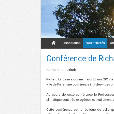
Aller
L’association
Nos activités
Ar
au
contenu
Aller
Conférence de Richa
au
contenu
24 mai 2017
/
Usbek
Richard Lindzen a donné mardi 23 mai 2017 à l
ville de Paris) une conférence intitulée « Les 
Au cours de cette conférence le Professeu
climatique sont très exagérées et inutilement 
Cette conférence est la réplique de celle qui