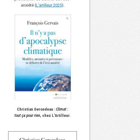
anxiété (
L'art
i
lleur 2025
).
Christian Gerondeau :
Climat :
tout ça pour rien
, chez L’Artilleur.