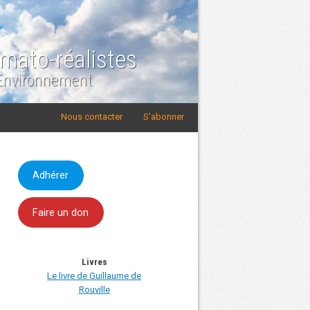
imato-réalistes
 Environnement
Nous contacter
S'abonner
Adhérer
Faire un don
Livres
Le livre de Guillaume de
Rouville