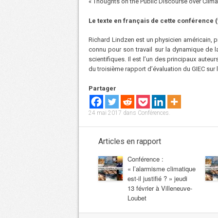
« Thoughts on the Public Discourse over Clima
Le texte en français de cette conférence 
Richard Lindzen est un physicien américain, 
connu pour son travail sur la dynamique de 
scientifiques. Il est l’un des principaux auteu
du troisième rapport d’évaluation du GIEC sur
Partager
24 mai 2017
dans
Conférences
.
Articles en rapport
Conférence :
« l’alarmisme climatique
est-il justifié ? » jeudi
13 février à Villeneuve-
Loubet