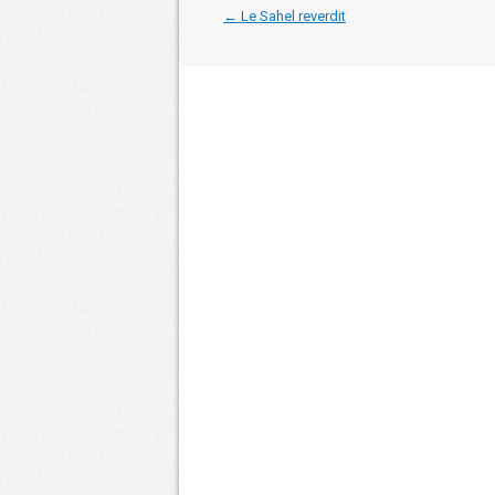
Navigation
←
Le Sahel reverdit
dans
les
articles