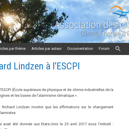
Association des cl
Climat, Énergie &
ticles par thème
Articles par auteur
Documentation
Forum
rd Lindzen à l’ESCPI
’ESCPI (École supérieure de physique et de chimie industrielles de la
origines et les bases de l’alarmisme climatique
»
.
r Richard Lindzen montre que les affirmations sur le changement
alarmistes.
 avait été donnée aux Etats-Unis le 25 avril 2017 sous l’intitulé :