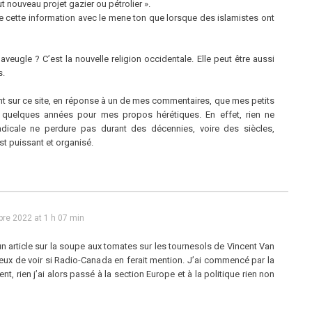
t nouveau projet gazier ou pétrolier ».
re cette information avec le mene ton que lorsque des islamistes ont
eugle ? C’est la nouvelle religion occidentale. Elle peut être aussi
s.
nt sur ce site, en réponse à un de mes commentaires, que mes petits
 quelques années pour mes propos hérétiques. En effet, rien ne
adicale ne perdure pas durant des décennies, voire des siècles,
st puissant et organisé.
bre 2022 at 1 h 07 min
 un article sur la soupe aux tomates sur les tournesols de Vincent Van
rieux de voir si Radio-Canada en ferait mention. J’ai commencé par la
t, rien j’ai alors passé à la section Europe et à la politique rien non