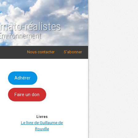
imato-réalistes
 Environnement
Nous contacter
S'abonner
Adhérer
Faire un don
Livres
Le livre de Guillaume de
Rouville