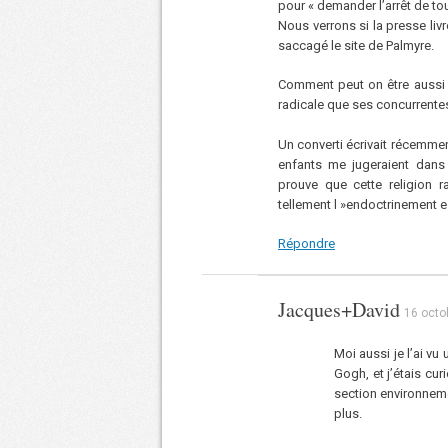
pour « demander l’arrêt de tou
Nous verrons si la presse liv
saccagé le site de Palmyre.
Comment peut on être aussi av
radicale que ses concurrente
Un converti écrivait récemme
enfants me jugeraient dans
prouve que cette religion r
tellement l »endoctrinement e
Répondre
Jacques+David
16 octo
Moi aussi je l’ai vu
Gogh, et j’étais cu
section environnemen
plus.