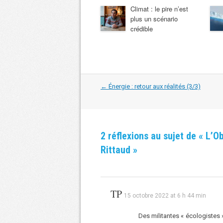
Climat : le pire n’est
plus un scénario
crédible
Navigation
←
Énergie : retour aux réalités (3/3)
dans
les
articles
2 réflexions au sujet de «
L’Ob
Rittaud
»
TP
15 octobre 2022 at 6 h 44 min
Des militantes « écologistes 