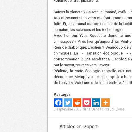
Polémique, vrai, jubilatoire.
Sauver la planète ? Sauver l’humanité, voilà l
Aux obscurantistes verts qui font grand commer
faits. Et, au tribunal du bon sens et de la lucid
humaine, les sciences et les technologies.
Avec humour, Yves Roucaute démonte une p
climatiques ? Pires hier qu’aujourd’hui. Peut
Rien de diabolique. L’éolien ? Beaucoup de ve
chimiques. La » Transition écologique » ?
consommation ? Une espérance. L’écologie ? 
par le savoir, tournée vers l’avenir.
Réaliste, la vraie écologie rappelle aux 
décadence. Métaphysique, elle appelle à briser
de l’univers. Voici une ode à la créativité, à la 
Partager
5 septembre 2022
dans
Benoît Rittaud
,
Livres
.
Articles en rapport