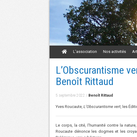
Aller
L’association
Nos activités
Ar
au
contenu
Aller
L’Obscurantisme ver
au
contenu
Benoît Rittaud
5 septembre 2022
/
Benoît Rittaud
Yves Roucaute,
L’Obscurantisme vert
, les Édit
Le corps, la cité, l’humanité contre la natur
Roucaute dénonce les dogmes et les croyance