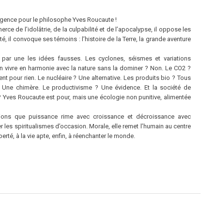
’urgence pour le philosophe Yves Roucaute !
ce de l’idolâtrie, de la culpabilité et de l’apocalypse, il oppose les
ité, il convoque ses témoins : l’histoire de la Terre, la grande aventure
ar une les idées fausses. Les cyclones, séismes et variations
-on vivre en harmonie avec la nature sans la dominer ? Non. Le CO2 ?
nt pour rien. Le nucléaire ? Une alternative. Les produits bio ? Tous
 Une chimère. Le productivisme ? Une évidence. Et la société de
Yves Roucaute est pour, mais une écologie non punitive, alimentée
nations que puissance rime avec croissance et décroissance avec
 les spiritualismes d’occasion. Morale, elle remet l’humain au centre
liberté, à la vie apte, enfin, à réenchanter le monde.