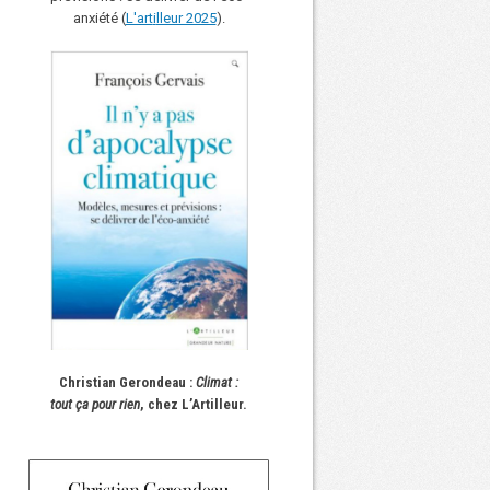
anxiété (
L'art
i
lleur 2025
).
Christian Gerondeau :
Climat :
tout ça pour rien
, chez L’Artilleur.