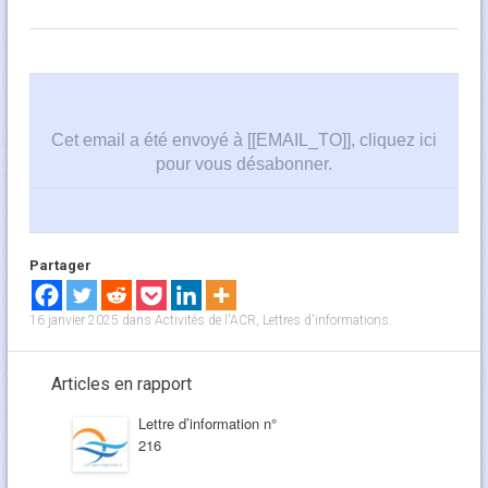
Cet email a été envoyé à [[EMAIL_TO]],
cliquez ici
pour vous désabonner
.
Partager
16 janvier 2025
dans
Activités de l'ACR
,
Lettres d'informations
.
Articles en rapport
Lettre d’information n°
216