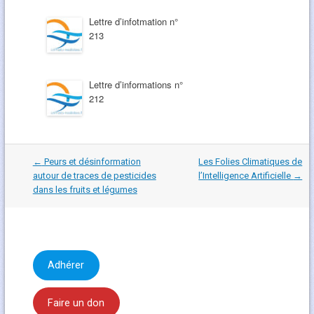
Lettre d’infotmation n°
213
Lettre d’informations n°
212
Navigation
←
Peurs et désinformation
Les Folies Climatiques de
dans
autour de traces de pesticides
l’Intelligence Artificielle
→
les
dans les fruits et légumes
articles
Adhérer
Faire un don