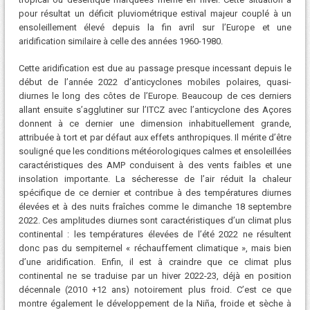
pour résultat un déficit pluviométrique estival majeur couplé à un
ensoleillement élevé depuis la fin avril sur l’Europe et une
aridification similaire à celle des années 1960-1980.
Cette aridification est due au passage presque incessant depuis le
début de l’année 2022 d’anticyclones mobiles polaires, quasi-
diurnes le long des côtes de l’Europe. Beaucoup de ces derniers
allant ensuite s’agglutiner sur l’ITCZ avec l’anticyclone des Açores
donnent à ce dernier une dimension inhabituellement grande,
attribuée à tort et par défaut aux effets anthropiques. Il mérite d’être
souligné que les conditions météorologiques calmes et ensoleillées
caractéristiques des AMP conduisent à des vents faibles et une
insolation importante. La sécheresse de l’air réduit la chaleur
spécifique de ce dernier et contribue à des températures diurnes
élevées et à des nuits fraîches comme le dimanche 18 septembre
2022. Ces amplitudes diurnes sont caractéristiques d’un climat plus
continental : les températures élevées de l’été 2022 ne résultent
donc pas du sempiternel « réchauffement climatique », mais bien
d’une aridification. Enfin, il est à craindre que ce climat plus
continental ne se traduise par un hiver 2022-23, déjà en position
décennale (2010 +12 ans) notoirement plus froid. C’est ce que
montre également le développement de la Niña, froide et sèche à