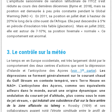
L’amplitude saisonnière de variation latitudinale de l’ITCZ s’est
réduite au cours des dernières décennies (Byrne et. 2018), mais sa
position est demeurée à peu près constante pendant le Global
Warming (NAO +). En 2011, sa position en juillet était à hauteur de
20°N le long de la côte ouest de l’Afrique. Elle peut descendre à 5°N
en période d’insolation très faible (glaciation). Mais en juillet 2022,
elle est autour de 7-10°N, sa position hivernale « normale ». Ce
comportement est anormal.
3. Le contrôle sur la météo
Le temps en en Europe occidentale, est très largement dicté par le
comportement des deux centres d’actions que sont la dépression
re
d’Islande et l’anticyclone des Açores (
voir 1
partie
).
Les
dépressions se forment généralement sur le courant chaud
du Gulf Stream en contexte tempéré, vers Terre Neuve en
NAO+. L’anticyclone des Açores, comme ses équivalents
ailleurs dans le monde, aurait une origine dynamique: une
ondulation du courant-jet d’altitude, plus connu sous le nom
de jet stream, «
qui induirait une subsidence d’air sur la face arrière
de la zone affaissée ou talweg »
.
Rossby (1939) et ses
collaborateurs avaient noté
l’étroite similitude entre le profil de