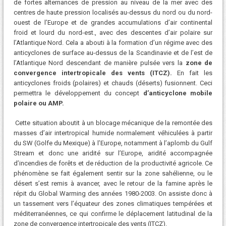
de fortes alternances de pression au niveau de la mer avec des
centres de haute pression localisés au-dessus du nord ou du nord-
ouest de l’Europe et de grandes accumulations d’air continental
froid et lourd du nord-est., avec des descentes d’air polaire sur
l’Atlantique Nord. Cela a abouti à la formation d’un régime avec des
anticyclones de surface au-dessus de la Scandinavie et de l’est de
l’Atlantique Nord descendant de manière pulsée vers la
zone de
convergence intertropicale des vents (ITCZ).
En fait les
anticyclones froids (polaires) et chauds (déserts) fusionnent. Ceci
permettra le développement du concept
d’anticyclone mobile
polaire ou AMP.
Cette situation aboutit à un blocage mécanique de la remontée des
masses d’air intertropical humide normalement véhiculées à partir
du SW (Golfe du Mexique) à l’Europe, notamment à l’aplomb du Gulf
Stream et donc une aridité sur l’Europe, aridité accompagnée
d’incendies de forêts et de réduction de la productivité agricole. Ce
phénomène se fait également sentir sur la zone sahélienne, ou le
désert s’est remis à avancer, avec le retour de la famine après le
répit du Global Warming des années 1980-2003. On assiste donc à
un tassement vers l’équateur des zones climatiques tempérées et
méditerranéennes, ce qui confirme le déplacement latitudinal de la
zone de convergence intertropicale des vents (ITCZ).