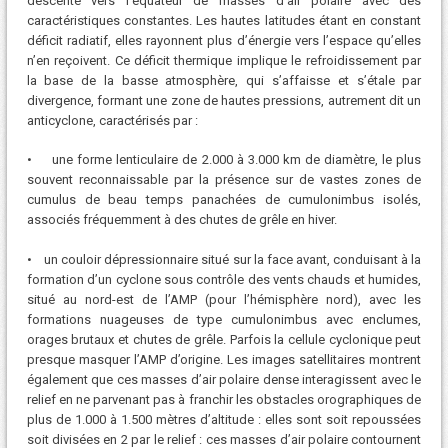
descente vers l’équateur de masses d’air polaire avec des
caractéristiques constantes. Les hautes latitudes étant en constant
déficit radiatif, elles rayonnent plus d’énergie vers l’espace qu’elles
n’en reçoivent. Ce déficit thermique implique le refroidissement par
la base de la basse atmosphère, qui s’affaisse et s’étale par
divergence, formant une zone de hautes pressions, autrement dit un
anticyclone, caractérisés par :
• une forme lenticulaire de 2.000 à 3.000 km de diamètre, le plus
souvent reconnaissable par la présence sur de vastes zones de
cumulus de beau temps panachées de cumulonimbus isolés,
associés fréquemment à des chutes de grêle en hiver.
• un couloir dépressionnaire situé sur la face avant, conduisant à la
formation d’un cyclone sous contrôle des vents chauds et humides,
situé au nord-est de l’AMP (pour l’hémisphère nord), avec les
formations nuageuses de type cumulonimbus avec enclumes,
orages brutaux et chutes de grêle. Parfois la cellule cyclonique peut
presque masquer l’AMP d’origine. Les images satellitaires montrent
également que ces masses d’air polaire dense interagissent avec le
relief en ne parvenant pas à franchir les obstacles orographiques de
plus de 1.000 à 1.500 mètres d’altitude : elles sont soit repoussées
soit divisées en 2 par le relief : ces masses d’air polaire contournent