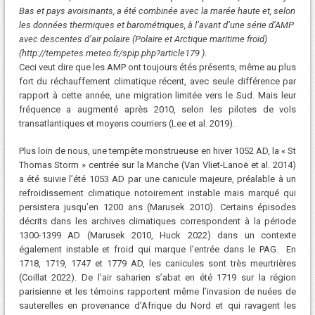
Bas et pays avoisinants, a été combinée avec la marée haute et, selon
les données thermiques et barométriques, à l’avant d’une série d’AMP
avec descentes d’air polaire (Polaire et Arctique maritime froid)
(http://tempetes.meteo.fr/spip.php?article179 )
.
Ceci veut dire que les AMP ont toujours étés présents, même au plus
fort du réchauffement climatique récent, avec seule différence par
rapport à cette année, une migration limitée vers le Sud. Mais leur
fréquence a augmenté après 2010, selon les pilotes de vols
transatlantiques et moyens courriers (Lee et al. 2019).
Plus loin de nous, une tempête monstrueuse en hiver 1052 AD, la « St
Thomas Storm » centrée sur la Manche (Van Vliet-Lanoë et al. 2014)
a été suivie l’été 1053 AD par une canicule majeure, préalable à un
refroidissement climatique notoirement instable mais marqué qui
persistera jusqu’en 1200 ans (Marusek 2010). Certains épisodes
décrits dans les archives climatiques correspondent à la période
1300-1399 AD (Marusek 2010, Huck 2022) dans un contexte
également instable et froid qui marque l’entrée dans le PAG. En
1718, 1719, 1747 et 1779 AD, les canicules sont très meurtrières
(Coillat 2022). De l’air saharien s’abat en été 1719 sur la région
parisienne et les témoins rapportent même l’invasion de nuées de
sauterelles en provenance d’Afrique du Nord et qui ravagent les