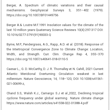
Berger, A. Spectrum of climatic variations and their causal
mechanisms. Geophysical Surveys 3, 351–402 (1979).
https://doi.org/10.1007/BF01449756
Berger A.& Loutre M.F.1991 Insolation values for the climate of the
last 10 million years Quaternary Science Reviews 10(4):297-317 DOI:
10.1016/0277-3791(91)90033-Q
Byrne, M.P., Pendergrass, A.G., Rapp, A.D. et al. (2018). Response of
the Intertropical Convergence Zone to Climate Change: Location,
Width, and Strength. Curr. Clim. Change Rep 4, 355–370
https://doi.org/10.1007/s40641-018-0110-5
Caesar L., G. D. McCarthy, D. J. R. Thornalley et N. Cahill, 2021 Current
Atlantic Meridional Overturning Circulation weakest in last
millennium. Nature Geoscience, 14, 118–120, DOI 10.1038/s41561-
021-00699-z,
Chand S.S, Walsh K.J., Camargo S.J et al.,2022, Declining tropical
cyclone frequency under global warming Nature climate change
https://www.nature.com/articles/s41558-022-01388-4.pdf