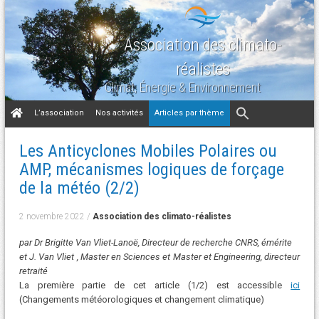
Association des climato-
réalistes
Climat, Énergie & Environnement
Aller
L’association
Nos activités
Articles par thème
au
contenu
Les Anticyclones Mobiles Polaires ou
AMP, mécanismes logiques de forçage
de la météo (2/2)
2 novembre 2022
/
Association des climato-réalistes
par Dr Brigitte Van Vliet-Lanoë, Directeur de recherche CNRS, émérite
et J. Van Vliet , Master en Sciences et Master et Engineering, directeur
retraité
La première partie de cet article (1/2) est accessible
ici
(Changements météorologiques et changement climatique)