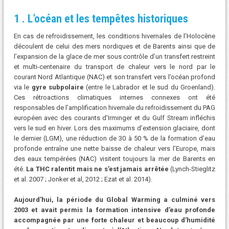
1 . L’océan et les tempêtes historiques
En cas de refroidissement, les conditions hivernales de l’Holocène
découlent de celui des mers nordiques et de Barents ainsi que de
l’expansion de la glace de mer sous contrôle d’un transfert restreint
et multi-centenaire du transport de chaleur vers le nord par le
courant Nord Atlantique (NAC) et son transfert vers l’océan profond
via le
gyre subpolaire
(entre le Labrador et le sud du Groenland).
Ces rétroactions climatiques internes connexes ont été
responsables de l’amplification hivernale du refroidissement du PAG
européen avec des courants d’Irminger et du Gulf Stream infléchis
vers le sud en hiver. Lors des maximums d’extension glaciaire, dont
le dernier (LGM), une réduction de 30 à 50 % de la formation d’eau
profonde entraîne une nette baisse de chaleur vers l’Europe, mais
des eaux tempérées (NAC) visitent toujours la mer de Barents en
été.
La THC ralentit mais ne s’est jamais arrêtée
(Lynch-Stieglitz
et al. 2007 ; Jonker et al, 2012 ; Ezat et al. 2014).
Aujourd’hui, la période du Global Warming a culminé vers
2003 et avait permis la formation intensive d’eau profonde
accompagnée par une forte chaleur et beaucoup d’humidité