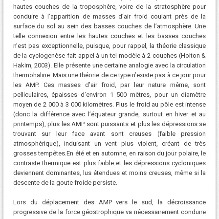
hautes couches de la troposphère, voire de la stratosphère pour
conduire à l’apparition de masses d’air froid coulant près de la
surface du sol au sein des basses couches de l’atmosphère. Une
telle connexion entre les hautes couches et les basses couches
n’est pas exceptionnelle, puisque, pour rappel, la théorie classique
de la cyclogenèse fait appel à un tel modèle à 2 couches (Holton &
Hakim, 2003). Elle présente une certaine analogie avec la circulation
thermohaline. Mais une théorie de ce type n’existe pas à ce jour pour
les AMP. Ces masses d’air froid, par leur nature même, sont
pelliculaires, épaisses d’environ 1 500 mètres, pour un diamètre
moyen de 2 000 à 3 000 kilomètres. Plus le froid au pôle est intense
(donc la différence avec l’équateur grande, surtout en hiver et au
printemps), plus les AMP sont puissants et plus les dépressions se
trouvant sur leur face avant sont creuses (faible pression
atmosphérique), induisant un vent plus violent, créant de très
grosses tempêtes.En été et en automne, en raison du jour polaire, le
contraste thermique est plus faible et les dépressions cycloniques
deviennent dominantes, lus étendues et moins creuses, même si la
descente de la goute froide persiste.
Lors du déplacement des AMP vers le sud, la décroissance
progressive de la force géostrophique va nécessairement conduire