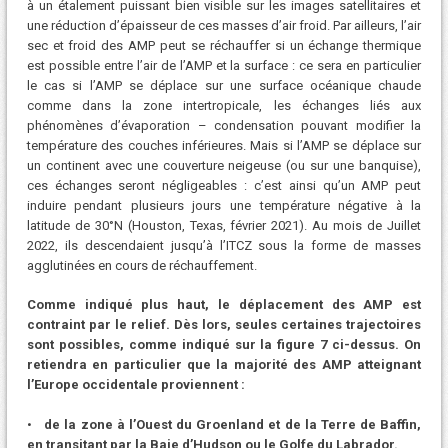
à un étalement puissant bien visible sur les images satellitaires et
une réduction d’épaisseur de ces masses d’air froid. Par ailleurs, l’air
sec et froid des AMP peut se réchauffer si un échange thermique
est possible entre l’air de l’AMP et la surface : ce sera en particulier
le cas si l’AMP se déplace sur une surface océanique chaude
comme dans la zone intertropicale, les échanges liés aux
phénomènes d’évaporation – condensation pouvant modifier la
température des couches inférieures. Mais si l’AMP se déplace sur
un continent avec une couverture neigeuse (ou sur une banquise),
ces échanges seront négligeables : c’est ainsi qu’un AMP peut
induire pendant plusieurs jours une température négative à la
latitude de 30°N (Houston, Texas, février 2021). Au mois de Juillet
2022, ils descendaient jusqu’à l’ITCZ sous la forme de masses
agglutinées en cours de réchauffement.
Comme indiqué plus haut, le déplacement des AMP est
contraint par le relief. Dès lors, seules certaines trajectoires
sont possibles, comme indiqué sur la figure 7 ci-dessus. On
retiendra en particulier que la majorité des AMP atteignant
l’Europe occidentale proviennent :
•
de la zone à l’Ouest du Groenland et de la Terre de Baffin,
en transitant par la Baie d’Hudson ou le Golfe du Labrador.