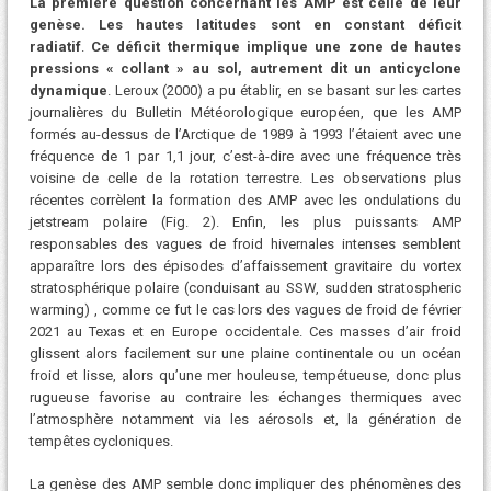
La première question concernant les AMP est celle de leur
genèse. Les hautes latitudes sont en constant déficit
radiatif
.
Ce déficit thermique implique une zone de hautes
pressions « collant » au sol, autrement dit un anticyclone
dynamique
. Leroux (2000) a pu établir, en se basant sur les cartes
journalières du Bulletin Météorologique européen, que les AMP
formés au-dessus de l’Arctique de 1989 à 1993 l’étaient avec une
fréquence de 1 par 1,1 jour, c’est-à-dire avec une fréquence très
voisine de celle de la rotation terrestre. Les observations plus
récentes corrèlent la formation des AMP avec les ondulations du
jetstream polaire (Fig. 2). Enfin, les plus puissants AMP
responsables des vagues de froid hivernales intenses semblent
apparaître lors des épisodes d’affaissement gravitaire du vortex
stratosphérique polaire (conduisant au SSW, sudden stratospheric
warming) , comme ce fut le cas lors des vagues de froid de février
2021 au Texas et en Europe occidentale. Ces masses d’air froid
glissent alors facilement sur une plaine continentale ou un océan
froid et lisse, alors qu’une mer houleuse, tempétueuse, donc plus
rugueuse favorise au contraire les échanges thermiques avec
l’atmosphère notamment via les aérosols et, la génération de
tempêtes cycloniques.
La genèse des AMP semble donc impliquer des phénomènes des