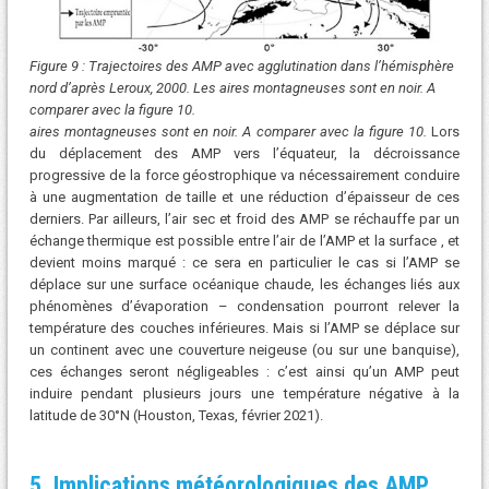
Figure 9 : Trajectoires des AMP avec agglutination dans l’hémisphère
nord d’après Leroux, 2000. Les aires montagneuses sont en noir. A
comparer avec la figure 10.
aires montagneuses sont en noir. A comparer avec la figure 10.
Lors
du déplacement des AMP vers l’équateur, la décroissance
progressive de la force géostrophique va nécessairement conduire
à une augmentation de taille et une réduction d’épaisseur de ces
derniers. Par ailleurs, l’air sec et froid des AMP se réchauffe par un
échange thermique est possible entre l’air de l’AMP et la surface , et
devient moins marqué : ce sera en particulier le cas si l’AMP se
déplace sur une surface océanique chaude, les échanges liés aux
phénomènes d’évaporation – condensation pourront relever la
température des couches inférieures. Mais si l’AMP se déplace sur
un continent avec une couverture neigeuse (ou sur une banquise),
ces échanges seront négligeables : c’est ainsi qu’un AMP peut
induire pendant plusieurs jours une température négative à la
latitude de 30°N (Houston, Texas, février 2021).
5. Implications météorologiques des AMP