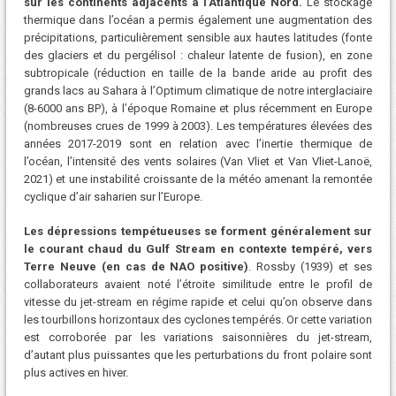
sur les continents adjacents à l’Atlantique Nord.
Le stockage
thermique dans l’océan a permis également une augmentation des
précipitations, particulièrement sensible aux hautes latitudes (fonte
des glaciers et du pergélisol : chaleur latente de fusion), en zone
subtropicale (réduction en taille de la bande aride au profit des
grands lacs au Sahara à l’Optimum climatique de notre interglaciaire
(8-6000 ans BP), à l’époque Romaine et plus récemment en Europe
(nombreuses crues de 1999 à 2003). Les températures élevées des
années 2017-2019 sont en relation avec l’inertie thermique de
l’océan, l’intensité des vents solaires (Van Vliet et Van Vliet-Lanoë,
2021) et une instabilité croissante de la météo amenant la remontée
cyclique d’air saharien sur l’Europe.
Les dépressions tempétueuses se forment généralement sur
le courant chaud du Gulf Stream en contexte tempéré, vers
Terre Neuve (en cas de NAO positive)
. Rossby (1939) et ses
collaborateurs avaient noté l’étroite similitude entre le profil de
vitesse du jet-stream en régime rapide et celui qu’on observe dans
les tourbillons horizontaux des cyclones tempérés. Or cette variation
est corroborée par les variations saisonnières du jet-stream,
d’autant plus puissantes que les perturbations du front polaire sont
plus actives en hiver.