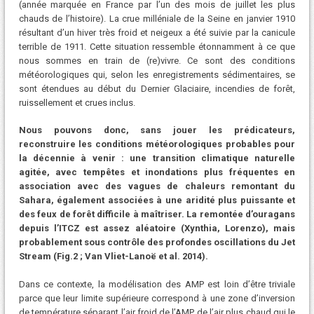
(année marquée en France par l’un des mois de juillet les plus
chauds de l’histoire). La crue milléniale de la Seine en janvier 1910
résultant d’un hiver très froid et neigeux a été suivie par la canicule
terrible de 1911. Cette situation ressemble étonnamment à ce que
nous sommes en train de (re)vivre. Ce sont des conditions
météorologiques qui, selon les enregistrements sédimentaires, se
sont étendues au début du Dernier Glaciaire, incendies de forêt,
ruissellement et crues inclus.
Nous pouvons donc, sans jouer les prédicateurs,
reconstruire les conditions météorologiques probables pour
la décennie à venir : une transition climatique naturelle
agitée, avec tempêtes et inondations plus fréquentes en
association avec des vagues de chaleurs remontant du
Sahara, également associées à une aridité plus puissante et
des feux de forêt difficile à maîtriser. La remontée d’ouragans
depuis l’ITCZ est assez aléatoire (Xynthia, Lorenzo), mais
probablement sous contrôle des profondes oscillations du Jet
Stream (Fig.2 ; Van Vliet-Lanoë et al. 2014).
Dans ce contexte, la modélisation des AMP est loin d’être triviale
parce que leur limite supérieure correspond à une zone d’inversion
de température séparant l’air froid de l’AMP de l’air plus chaud qui le