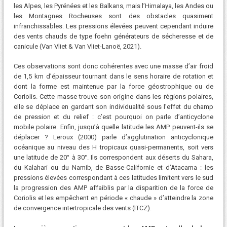
les Alpes, les Pyrénées et les Balkans, mais l’Himalaya, les Andes ou
les Montagnes Rocheuses sont des obstacles quasiment
infranchissables. Les pressions élevées peuvent cependant induire
des vents chauds de type foehn générateurs de sécheresse et de
canicule (Van Vliet & Van Vliet-Lanoë, 2021).
Ces observations sont donc cohérentes avec une masse d’air froid
de 1,5 km d’épaisseur tournant dans le sens horaire de rotation et
dont la forme est maintenue par la force géostrophique ou de
Coriolis. Cette masse trouve son origine dans les régions polaires,
elle se déplace en gardant son individualité sous l’effet du champ
de pression et du relief : c’est pourquoi on parle d’anticyclone
mobile polaire. Enfin, jusqu’à quelle latitude les AMP peuvent-ils se
déplacer ? Leroux (2000) parle d’agglutination anticyclonique
océanique au niveau des H tropicaux quasi-permanents, soit vers
une latitude de 20° à 30°. Ils correspondent aux déserts du Sahara,
du Kalahari ou du Namib, de Basse-Californie et d’Atacama : les
pressions élevées correspondant à ces latitudes limitent vers le sud
la progression des AMP affaiblis par la disparition de la force de
Coriolis et les empêchent en période « chaude » d’atteindre la zone
de convergence intertropicale des vents (ITCZ).