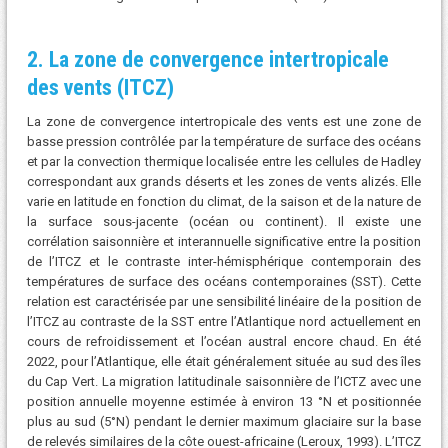
2.
La zone de convergence intertropicale
des vents (ITCZ)
La zone de convergence intertropicale des vents est une zone de
basse pression contrôlée par la température de surface des océans
et par la convection thermique localisée entre les cellules de Hadley
correspondant aux grands déserts et les zones de vents alizés. Elle
varie en latitude en fonction du climat, de la saison et de la nature de
la surface sous-jacente (océan ou continent). Il existe une
corrélation saisonnière et interannuelle significative entre la position
de l’ITCZ et le contraste inter-hémisphérique contemporain des
températures de surface des océans contemporaines (SST).
Cette
relation est caractérisée par une sensibilité linéaire de la position de
l’ITCZ au contraste de la SST entre l’Atlantique nord actuellement en
cours de refroidissement et l’océan austral encore chaud. En été
2022, pour l’Atlantique, elle était généralement située au sud des îles
du Cap Vert. La migration latitudinale saisonnière de l’ICTZ avec une
position annuelle moyenne estimée à environ 13 °N et positionnée
plus au sud (5°N) pendant le dernier maximum glaciaire sur la base
de relevés similaires de la côte ouest-africaine (Leroux, 1993). L’ITCZ