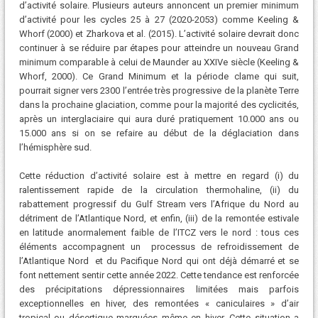
d’activité solaire. Plusieurs auteurs annoncent un premier minimum
d’activité pour les cycles 25 à 27 (2020-2053) comme Keeling &
Whorf (2000) et Zharkova et al. (2015). L’activité solaire devrait donc
continuer à se réduire par étapes pour atteindre un nouveau Grand
minimum comparable à celui de Maunder au XXIVe siècle (Keeling &
Whorf, 2000). Ce Grand Minimum et la période clame qui suit,
pourrait signer vers 2300 l’entrée très progressive de la planète Terre
dans la prochaine glaciation, comme pour la majorité des cyclicités,
après un interglaciaire qui aura duré pratiquement 10.000 ans ou
15.000 ans si on se refaire au début de la déglaciation dans
l’hémisphère sud.
Cette réduction d’activité solaire est à mettre en regard (i) du
ralentissement rapide de la circulation thermohaline, (ii) du
rabattement progressif du Gulf Stream vers l’Afrique du Nord au
détriment de l’Atlantique Nord, et enfin, (iii) de la remontée estivale
en latitude anormalement faible de l’ITCZ vers le nord : tous ces
éléments accompagnent un processus de refroidissement de
l’Atlantique Nord et du Pacifique Nord qui ont déjà démarré et se
font nettement sentir cette année 2022. Cette tendance est renforcée
des précipitations dépressionnaires limitées mais parfois
exceptionnelles en hiver, des remontées « caniculaires » d’air
tropical ou désertique marquées même en hiver. Cette situation a