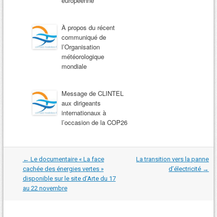
européenne
À propos du récent
communiqué de
l’Organisation
météorologique
mondiale
Message de CLINTEL
aux dirigeants
internationaux à
l’occasion de la COP26
Navigation
←
Le documentaire « La face
La transition vers la panne
dans
cachée des énergies vertes »
d’électricité
→
les
disponible sur le site d’Arte du 17
articles
au 22 novembre