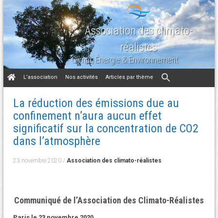
Association des climato-
réalistes
Climat, Énergie & Environnement
Aller
L’association
Nos activités
Articles par thème
au
contenu
La réduction des émissions due au
confinement n’aura aucun effet
significatif sur la concentration de CO2
dans l’atmosphère
23 novembre 2020
/
Association des climato-réalistes
Communiqué de l’Association des Climato-Réalistes
Paris le 23 novembre 2020