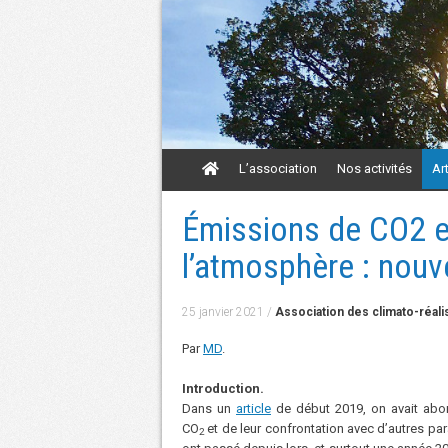
Aller
L’association
Nos activités
Ar
au
contenu
Aller
Émissions de CO2 e
au
contenu
l’atmosphère : nouve
25 janvier 2021
/
Association des climato-réali
Par
MD
.
Introduction.
Dans un
article
de début 2019, on avait abor
CO
et de leur confrontation avec d’autres 
2