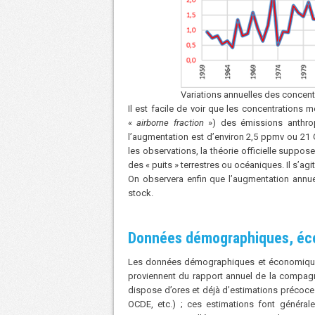
Variations annuelles des concen
Il est facile de voir que les concentrations
«
airborne fraction
») des émissions anthro
l’augmentation est d’environ 2,5 ppmv ou 21 G
les observations, la théorie officielle supp
des « puits » terrestres ou océaniques. Il s’ag
On observera enfin que l’augmentation annue
stock.
Données démographiques, éc
Les données démographiques et économique
proviennent du rapport annuel de la compa
dispose d’ores et déjà d’estimations précoce
OCDE, etc.) ; ces estimations font généra