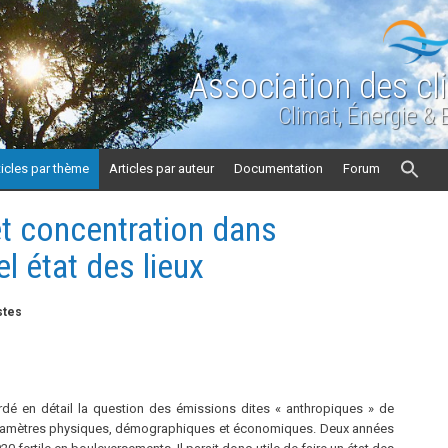
Association des cl
Climat, Énergie &
ticles par thème
Articles par auteur
Documentation
Forum
t concentration dans
l état des lieux
stes
dé en détail la question des émissions dites « anthropiques » de
paramètres physiques, démographiques et économiques. Deux années