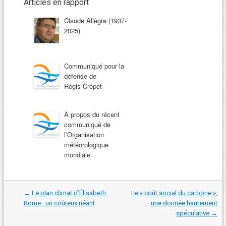
Articles en rapport
Claude Allègre (1937-
2025)
Communiqué pour la
défense de
Régis Crépet
À propos du récent
communiqué de
l’Organisation
météorologique
mondiale
Navigation
←
Le plan climat d’Élisabeth
Le « coût social du carbone »,
dans
Borne : un coûteux néant
une donnée hautement
les
spéculative
→
articles