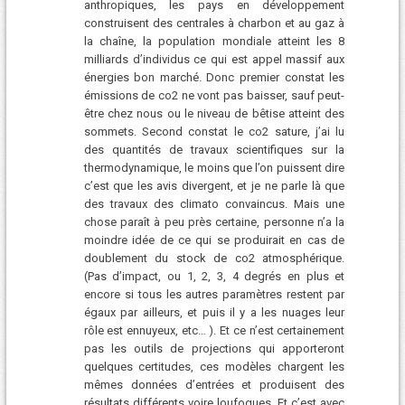
anthropiques, les pays en développement
construisent des centrales à charbon et au gaz à
la chaîne, la population mondiale atteint les 8
milliards d’individus ce qui est appel massif aux
énergies bon marché. Donc premier constat les
émissions de co2 ne vont pas baisser, sauf peut-
être chez nous ou le niveau de bêtise atteint des
sommets. Second constat le co2 sature, j’ai lu
des quantités de travaux scientifiques sur la
thermodynamique, le moins que l’on puissent dire
c’est que les avis divergent, et je ne parle là que
des travaux des climato convaincus. Mais une
chose paraît à peu près certaine, personne n’a la
moindre idée de ce qui se produirait en cas de
doublement du stock de co2 atmosphérique.
(Pas d’impact, ou 1, 2, 3, 4 degrés en plus et
encore si tous les autres paramètres restent par
égaux par ailleurs, et puis il y a les nuages leur
rôle est ennuyeux, etc… ). Et ce n’est certainement
pas les outils de projections qui apporteront
quelques certitudes, ces modèles chargent les
mêmes données d’entrées et produisent des
résultats différents voire loufoques. Et c’est avec