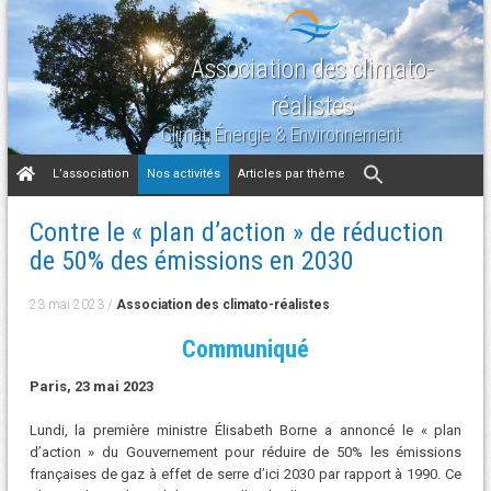
Association des climato-
réalistes
Climat, Énergie & Environnement
Aller
L’association
Nos activités
Articles par thème
au
contenu
Contre le « plan d’action » de réduction
de 50% des émissions en 2030
23 mai 2023
/
Association des climato-réalistes
Communiqué
Paris, 23 mai 2023
Lundi, la première ministre Élisabeth Borne a annoncé le « plan
d’action » du Gouvernement pour réduire de 50% les émissions
françaises de gaz à effet de serre d’ici 2030 par rapport à 1990. Ce