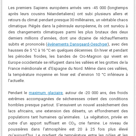
Les premiers Sapiens européens arrivés vers -45 000 (longtemps
après leurs cousins Néandertaliens) ont subi plusieurs allers et
retours du climat pendant presque 30 millénaires, un véritable chaos
climatique. Piégés dans la péninsule européenne, ils ont survécu à
des changements climatiques parmi les plus brutaux des deux
derniers millions d’années, dont une dizaine de réchauffements
subits et prononcés (
événements Dansgaard-Oeschger
), avec des
hausses de 5 °C à 16 °C en quelques décennies. En hiver et pendant
les périodes froides, les bandes de Cro-Magnon qui vivent en
Europe occidentale se réfugient dans les vallées et les grottes de la
France méridionale et d’Espagne du Nord. Même dans ces vallées,
la température moyenne en hiver est d’environ 10 °C inférieure à
l’actuelle.
Pendant le
maximum glaciaire
, autour de -20 000 ans, des froids
extrêmes accompagnées de sécheresses créent des conditions
horribles presque partout. S’ensuivent un nouvel assèchement des
lacs africains, une extension des déserts, un effondrement des
populations tant humaines qu’animales. La végétation, privée en
outre d’un apport suffisant en CO
, crie famine. Le niveau de
2
poussières dans l’atmosphère est 20 à 25 fois plus élevé
qu’aujourd’hui. Le gradient de température entre les pôles et les