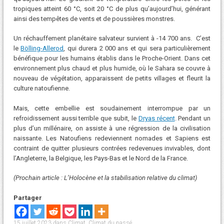
tropiques atteint 60 °C, soit 20 °C de plus qu’aujourd’hui, générant
ainsi des tempêtes de vents et de poussières monstres.
Un réchauffement planétaire salvateur survient à -14 700 ans. C’est
le
Bölling-Allerod
, qui durera 2 000 ans et qui sera particulièrement
bénéfique pour les humains établis dans le Proche-Orient. Dans cet
environnement plus chaud et plus humide, où le Sahara se couvre à
nouveau de végétation, apparaissent de petits villages et fleurit la
culture natoufienne.
Mais, cette embellie est soudainement interrompue par un
refroidissement aussi terrible que subit, le
Dryas récent
. Pendant un
plus d’un millénaire, on assiste à une régression de la civilisation
naissante. Les Natoufiens redeviennent nomades et Sapiens est
contraint de quitter plusieurs contrées redevenues invivables, dont
l’Angleterre, la Belgique, les Pays-Bas et le Nord de la France.
(Prochain article : L’Holocène et la stabilisation relative du climat)
Partager
15 juillet 2023
dans
Climat
,
Climat du passé
.