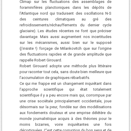
Climap sur les fluctuations des assemblages de
foraminifères planctoniques dans les dépôts de
l’Atlantique nord qui traduisent des oscillations N-S
des ceintures climatiques au gré des
refroidissements/réchauffements du dernier cycle
glaciaire). Les études récentes ne font que préciser
davantage. Mais aussi augmentent nos incertitudes
sur les mécanismes, aussi bien sur le supposé
(j’insiste !) forçage de Milankovitch que sur l’origine
des fluctuations rapides et de grande amplitude que
rappelle Robert Girouard.
Robert Girouard adopte une méthode plus littéraire
pour raconter tout cela, sans doute bien meilleure que
l’accumulation de graphiques rébarbatifs.
Ce qui me frappe est un changement inquiétant dans
l’approche scientifique qui était totalement
scientifique il y a peu encore mais qui, corrompue par
une crise sociétale principalement occidentale, joue
désormais sur la peur, fondée sur des modélisations
aux fondements douteux et une emprise délétère du
monde journalistique acquis à des théories pour le
moins bizarres, voire inquiétantes une fois
décortiquées. C’est cette corruption du bon sens et de