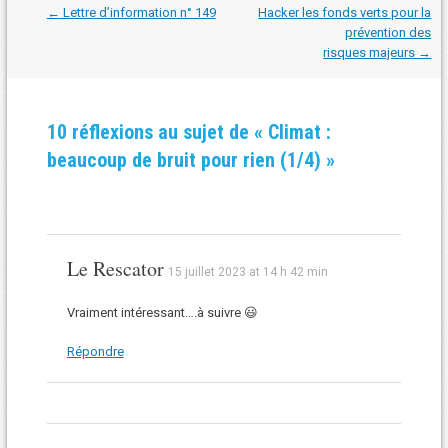
Navigation
←
Lettre d’information n° 149
Hacker les fonds verts pour la
dans
prévention des
les
risques majeurs
→
articles
10 réflexions au sujet de «
Climat :
beaucoup de bruit pour rien (1/4)
»
Le Rescator
15 juillet 2023 at 14 h 42 min
Vraiment intéressant….à suivre 😃
Répondre