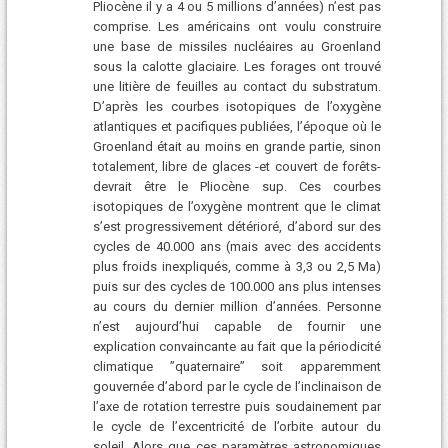
Pliocène il y a 4 ou 5 millions d’années) n’est pas
comprise. Les américains ont voulu construire
une base de missiles nucléaires au Groenland
sous la calotte glaciaire. Les forages ont trouvé
une litière de feuilles au contact du substratum.
D’après les courbes isotopiques de l’oxygène
atlantiques et pacifiques publiées, l’époque où le
Groenland était au moins en grande partie, sinon
totalement, libre de glaces -et couvert de forêts-
devrait être le Pliocène sup. Ces courbes
isotopiques de l’oxygène montrent que le climat
s’est progressivement détérioré, d’abord sur des
cycles de 40.000 ans (mais avec des accidents
plus froids inexpliqués, comme à 3,3 ou 2,5 Ma)
puis sur des cycles de 100.000 ans plus intenses
au cours du dernier million d’années. Personne
n’est aujourd’hui capable de fournir une
explication convaincante au fait que la périodicité
climatique ”quaternaire” soit apparemment
gouvernée d’abord par le cycle de l’inclinaison de
l’axe de rotation terrestre puis soudainement par
le cycle de l’excentricité de l’orbite autour du
soleil. Alors que ces paramètres astronomiques