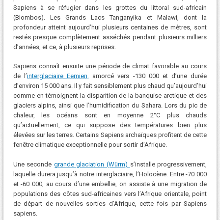
Sapiens à se réfugier dans les grottes du littoral sud-africain
(Blombos). Les Grands Lacs Tanganyika et Malawi, dont la
profondeur atteint aujourd’hui plusieurs centaines de mètres, sont
restés presque complètement asséchés pendant plusieurs milliers
d’années, et ce, à plusieurs reprises.
Sapiens connaît ensuite une période de climat favorable au cours
de l’
interglaciaire Eemien,
amorcé vers -130 000 et d’une durée
d’environ 15 000 ans. Il y fait sensiblement plus chaud qu’aujourd’hui
comme en témoignent la disparition de la banquise arctique et des
glaciers alpins, ainsi que l’humidification du Sahara. Lors du pic de
chaleur, les océans sont en moyenne 2°C plus chauds
qu’actuellement, ce qui suppose des températures bien plus
élevées sur les terres. Certains Sapiens archaïques profitent de cette
fenêtre climatique exceptionnelle pour sortir d’Afrique.
Une seconde
grande glaciation (Würm)
s’installe progressivement,
laquelle durera jusqu’à notre interglaciaire, l’Holocène. Entre -70 000
et -60 000, au cours d’une embellie, on assiste à une migration de
populations des côtes sud-africaines vers l’Afrique orientale, point
de départ de nouvelles sorties d’Afrique, cette fois par Sapiens
sapiens.