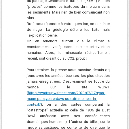
du passage Cénomanien-Turonien (90 Ma) via des
”proxies” comme les isotopes du mercure dans
les sédiments. Mais rien de bien convaincant non
plus.
Bref, pour répondre à votre question, on continue
de nager. La géologie déterre les faits mais
l’explication peine.
On en retiendra surtout que le climat a
constamment varié, sans aucune intervention
humaine. Alors, le minuscule réchauffement
récent, soit disant dû au CO2, prout !
Pour terminer, la presse nous bassine depuis qq
jours avec les années récentes, les plus chaudes
jamais enregistrées. C’est vraiment se foutre du
monde. Sur le site WUWT
(
https://wattsupwiththat.com/2023/07/17/ryan-
maue-puts-yesterdays-us-extreme-heat-in-
context/
), on a des cartes comparant la
”catastrope” actuelle et celle de 1936 (le Dust
Bowl américain avec ses conséquences
dramatiques humaines). L’auteur du billet, sur le
mode sarcastique, se contente de dire que le