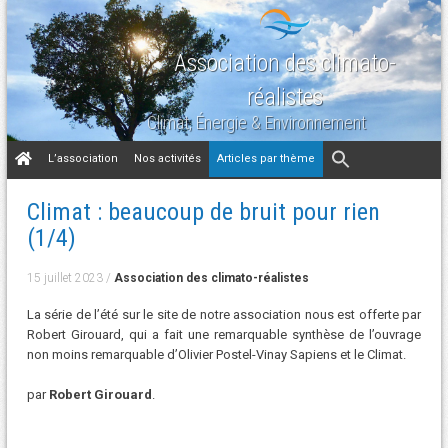
Association des climato-
réalistes
Climat, Énergie & Environnement
Aller
L’association
Nos activités
Articles par thème
au
contenu
Climat : beaucoup de bruit pour rien
(1/4)
15 juillet 2023
/
Association des climato-réalistes
La série de l’été sur le site de notre association nous est offerte par
Robert Girouard, qui a fait une remarquable synthèse de l’ouvrage
non moins remarquable d’Olivier Postel-Vinay Sapiens et le Climat.
par
Robert Girouard
.