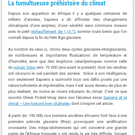
La tumultueuse préhistoire du climat
Depuis son apparition en Afrique il y a quelques centaines de
milliers d’années, Sapiens a dû affronter des changements
climatiques d’une ampleur, d’une sévérité sans commune mesure
avec le petit
réchauffement de 1,15 °C
somme toute bénin que l’on
connaît depuis la fin du Petit Âge glaciaire.
Au nombre de ceux-ci, citons deux cycles glaciaires-interglaciaires,
de nombreuses et importantes fluctuations de température et
d’humidité, ainsi que des éruptions cataclysmiques comme celle
du
volcan Toba
vers -73 000 (ans avant le présent) dont les cendres
ont obscurci le ciel pendant des années. Grâce à son intelligence,
non seulement Sapiens a surmonté tous ces défis posés par une
nature turbulente et imprévisible, mais il est aussi devenu de plus en
plus résilient, de moins en moins tributaire du climat. C’est ce que
raconte Olivier Postel-Vinay dans son fabuleux essai
Sapiens et le
climat – Une histoire bien chahutée
, dont s’inspire cet article.
À partir de -190 000, nos lointains ancêtres africains font face à une
première période glaciaire (Riss) provoquant une aridification
croissante. Des méga-sécheresses qui ont concerné une grande
partie de l’Afrique tropicale y ont rendu la vie très difficile, forçant