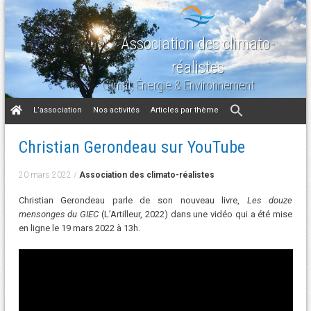
Association des climato-
réalistes
Climat, Énergie & Environnement
Aller
L’association
Nos activités
Articles par thème
au
contenu
Christian Gerondeau sur YouTube
20 mars 2022
/
Association des climato-réalistes
Christian Gerondeau parle de son nouveau livre,
Les douze
mensonges du GIEC
(L’Artilleur, 2022) dans une vidéo qui a été mise
en ligne le 19 mars 2022 à 13h.