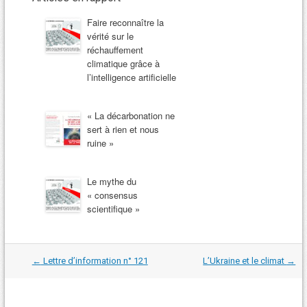
Faire reconnaître la
vérité sur le
réchauffement
climatique grâce à
l’intelligence artificielle
« La décarbonation ne
sert à rien et nous
ruine »
Le mythe du
« consensus
scientifique »
Navigation
←
Lettre d’information n° 121
L’Ukraine et le climat
→
dans
les
articles