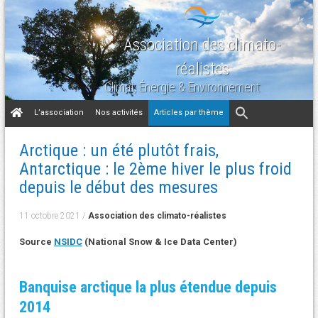
Association des climato-
réalistes
Climat, Énergie & Environnement
Aller
L’association
Nos activités
Articles par thème
au
contenu
Arctique : un été plutôt frais,
Antarctique : le 2ème hiver le plus froid
depuis le début des mesures
11 octobre 2021
/
Association des climato-réalistes
Source
NSIDC
(National Snow & Ice Data Center)
Banquise arctique la plus étendue depuis
2014