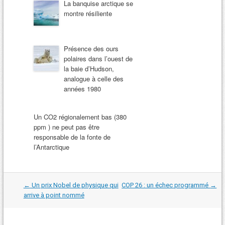
La banquise arctique se
montre résiliente
Présence des ours
polaires dans l’ouest de
la baie d’Hudson,
analogue à celle des
années 1980
Un CO2 régionalement bas (380
ppm ) ne peut pas être
responsable de la fonte de
l’Antarctique
Navigation
←
Un prix Nobel de physique qui
COP 26 : un échec programmé
→
dans
arrive à point nommé
les
articles