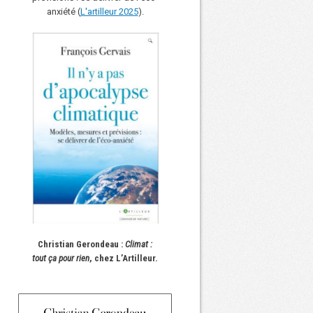
anxiété (
L'art
i
lleur 2025
).
Christian Gerondeau :
Climat :
tout ça pour rien
, chez L’Artilleur.