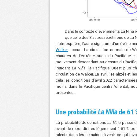
Dans le contexte d’événements La Niña ré
que celle des 8 autres répétitions de La
L’atmosphère, l’autre signature d’un événeme
Walker
accrue. La circulation normale de W
chaudes de l’extrême ouest du Pacifique et 
mouvement descendant au-dessus du Pacifique c
Pendant
La Niña
, le Pacifique Ouest plus c
circulation de Walker. En avril, les alizés et l
cela les conditions d’avril 2022 caractérisé
moins dans le Pacifique central/oriental, n
présentes.
Une probabilité
La Niña
de 61 %
La probabilité de conditions
La Niña
passe de
avant de rebondir très légèrement à 61 % pour 
ralentir dans les semaines à venir, ce qui fa