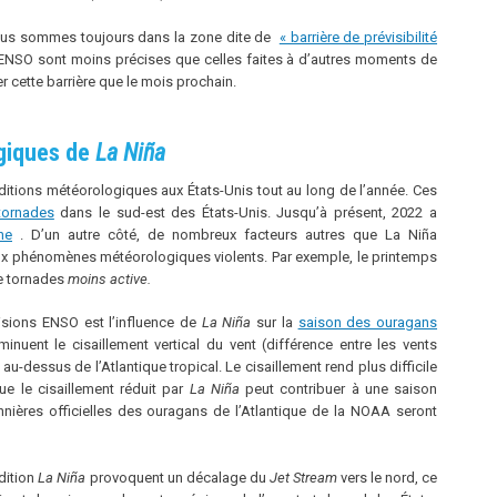
ous sommes toujours dans la zone dite de
« barrière de prévisibilité
s ENSO sont moins précises que celles faites à d’autres moments de
 cette barrière que le mois prochain.
giques de
La Niña
ditions météorologiques aux États-Unis tout au long de l’année. Ces
tornades
dans le sud-est des États-Unis. Jusqu’à présent, 2022 a
ne
. D’un autre côté, de nombreux facteurs autres que La Niña
aux phénomènes météorologiques violents. Par exemple, le printemps
e tornades
moins active.
isions ENSO est l’influence de
La Niña
sur la
saison des ouragans
inuent le cisaillement vertical du vent (différence entre les vents
 au-dessus de l’Atlantique tropical. Le cisaillement rend plus difficile
e le cisaillement réduit par
La Niña
peut contribuer à une saison
nnières officielles des ouragans de l’Atlantique de la NOAA seront
dition
La Niña
provoquent un décalage du
Jet Stream
vers le nord, ce