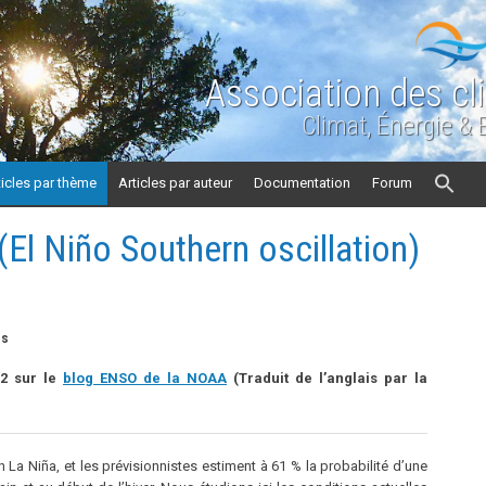
Association des cl
Climat, Énergie &
ticles par thème
Articles par auteur
Documentation
Forum
(El Niño Southern oscillation)
es
22 sur le
blog ENSO de la NOAA
(Traduit de l’anglais par la
n La Niña, et les prévisionnistes estiment à 61 % la probabilité d’une