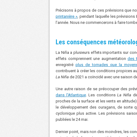
Précisons à propos de ces prévisions que n
printanière »
, pendant laquelle les prévision
l’année. Nous ne commencerons à faire tomber
Les conséquences météorolo
La Niña a plusieurs effets importants sur con
effets comprennent une augmentation
des 
enregistré
plus de tornades que la moyen
contribuent à créer les conditions propices 
La Niña
de 2021 a coïncidé avec une saison d
Une autre raison de se préoccuper des prév
dans l’Atlantique
. Les conditions
La Niña
dim
proches de la surface et les vents en altitude)
le développement des ouragans, de sorte qu
cyclonique plus active. Les prévisions saiso
publiées le 24 mai.
Dernier point, mais non des moindres, les con