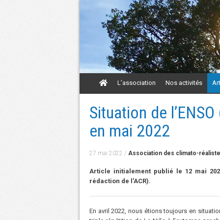
Aller
L’association
Nos activités
Ar
au
contenu
Aller
Situation de l’ENSO 
au
contenu
en mai 2022
27 mai 2022
/
Association des climato-réalist
Article initialement publié le 12 mai 20
rédaction de l’ACR).
En avril 2022, nous étions toujours en situatio