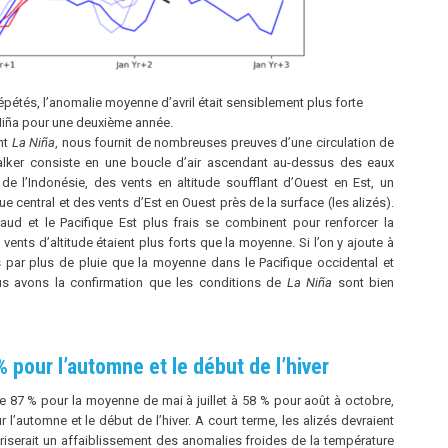
pétés, l’anomalie moyenne d’avril était sensiblement plus forte
 Niña pour une deuxième année.
nt
La Niña
, nous fournit de nombreuses preuves d’une circulation de
alker consiste en une boucle d’air ascendant au-dessus des eaux
de l’Indonésie, des vents en altitude soufflant d’Ouest en Est, un
entral et des vents d’Est en Ouest près de la surface (les alizés).
haud et le Pacifique Est plus frais se combinent pour renforcer la
es vents d’altitude étaient plus forts que la moyenne. Si l’on y ajoute à
es par plus de pluie que la moyenne dans le Pacifique occidental et
ous avons la confirmation que les conditions de
La Niña
sont bien
 pour l’automne et le début de l’hiver
 87 % pour la moyenne de mai à juillet à 58 % pour août à octobre,
l’automne et le début de l’hiver. A court terme, les alizés devraient
voriserait un affaiblissement des anomalies froides de la température