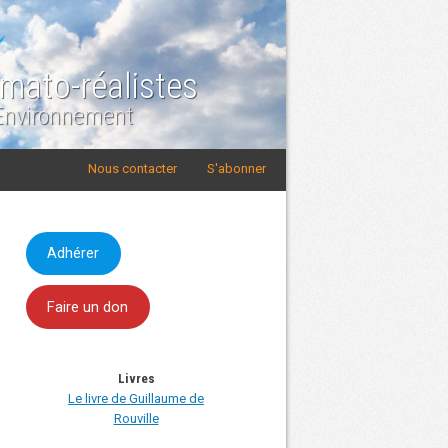
imato-réalistes
 Environnement
Nous contacter
S'abonner
Adhérer
Faire un don
Livres
Le livre de Guillaume de
Rouville