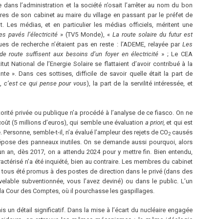
e dans l’administration et la société n’osait l’arrêter au nom du bon
s de son cabinet au maire du village en passant par le préfet de
t. Les médias, et en particulier les médias officiels, méritent une
s pavés l’électricité
» (TV5 Monde), «
La route solaire du futur est
ues de recherche n’étaient pas en reste : l’ADEME, relayée par
Les
e route suffisent aux besoins d’un foyer en électricité
» ; Le CEA
tut National de l’Energie Solaire se flattaient d’avoir contribué à la
e ». Dans ces sottises, difficile de savoir quelle était la part de
,
c’est ce qui pense pour vous
), la part de la servilité intéressée, et
torité privée ou publique n’a procédé à l’analyse de ce fiasco. On ne
coût (5 millions d’euros), qui semble une évaluation
a priori,
et qui est
Personne, semble-t-il, n’a évalué l’ampleur des rejets de CO
causés
2
la dépose des panneaux inutiles. On se demande aussi pourquoi, alors
un an, dès 2017, on a attendu 2024 pour y mettre fin. Bien entendu,
ctérisé n’a été inquiété, bien au contraire. Les membres du cabinet
tous été promus à des postes de direction dans le privé (dans des
uvelable subventionnée, vous l’avez deviné) ou dans le public. L’un
la Cour des Comptes, où il pourchasse les gaspillages.
Mais un détail significatif. Dans la mise à l’écart du nucléaire engagée