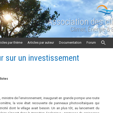
Association des cl
Climat, Énergie &
ticles par thème
Articles par auteur
Documentation
Forum
ur sur un investissement
listes
inistre de l’environnement, inaugurait en grande pompe une route
ilomètre, la voie était recouverte de panneaux photovoltaïques qui
ctricité dont le village avait besoin. Un an plus tôt, au lancement du