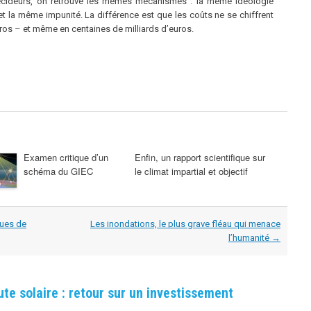
cideurs, on retrouve les mêmes mécanismes : la même idéologie
 la même impunité. La différence est que les coûts ne se chiffrent
uros – et même en centaines de milliards d’euros.
Examen critique d’un
Enfin, un rapport scientifique sur
schéma du GIEC
le climat impartial et objectif
ques de
Les inondations, le plus grave fléau qui menace
l’humanité
→
te solaire : retour sur un investissement