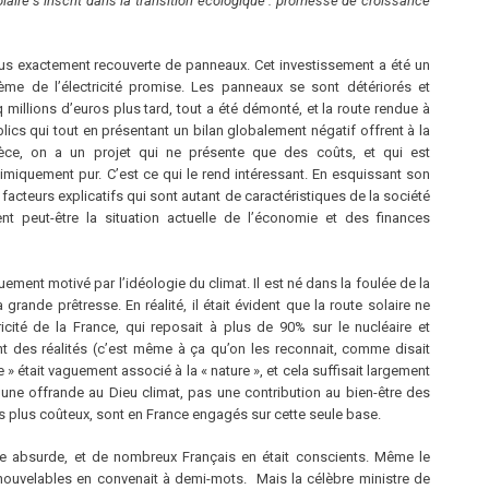
olaire s’inscrit dans la transition écologique : promesse de croissance
plus exactement recouverte de panneaux. Cet investissement a été un
xième de l’électricité promise. Les panneaux se sont détériorés et
q millions d’euros plus tard, tout a été démonté, et la route rendue à
blics qui tout en présentant un bilan globalement négatif offrent à la
èce, on a un projet qui ne présente que des coûts, et qui est
imiquement pur. C’est ce qui le rend intéressant. En esquissant son
facteurs explicatifs qui sont autant de caractéristiques de la société
ent peut-être la situation actuelle de l’économie et des finances
uement motivé par l’idéologie du climat. Il est né dans la foulée de la
rande prêtresse. En réalité, il était évident que la route solaire ne
ricité de la France, qui reposait à plus de 90% sur le nucléaire et
nt des réalités (c’est même à ça qu’on les reconnait, comme disait
» était vaguement associé à la « nature », et cela suffisait largement
 une offrande au Dieu climat, pas une contribution au bien-être des
ois plus coûteux, sont en France engagés sur cette seule base.
ence absurde, et de nombreux Français en était conscients. Même le
nouvelables en convenait à demi-mots. Mais la célèbre ministre de