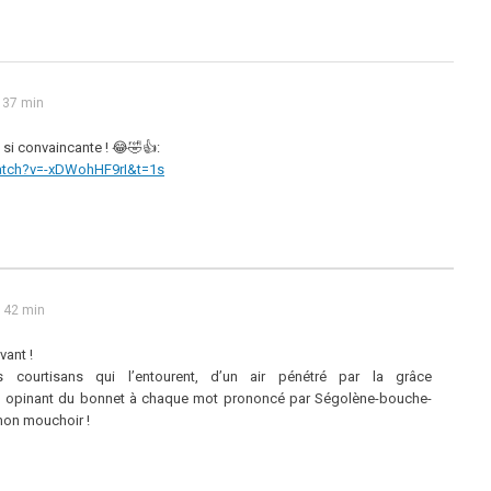
 37 min
re, si convaincante ! 😂🤣👍:
atch?v=-xDWohHF9rI&t=1s
 42 min
vant !
 courtisans qui l’entourent, d’un air pénétré par la grâce
e, opinant du bonnet à chaque mot prononcé par Ségolène-bouche-
ir mon mouchoir !