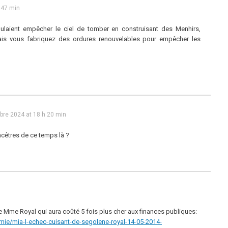
 47 min
ulaient empêcher le ciel de tomber en construisant des Menhirs,
çais vous fabriquez des ordures renouvelables pour empêcher les
re 2024 at 18 h 20 min
ncêtres de ce temps là ?
e Mme Royal qui aura coûté 5 fois plus cher aux finances publiques:
mie/mia-l-echec-cuisant-de-segolene-royal-14-05-2014-