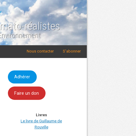
imato-réalistes
 Environnement
Nous contacter
S'abonner
Adhérer
Faire un don
Livres
Le livre de Guillaume de
Rouville