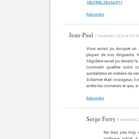
1822968_28.php#11
Répondre
Jean-Paul
7 novembre 2024 at 8 h 0
Vous auriez pu évoquer un 4
plupart de nos dirigeants. 
Ségolène aurait pu devenir l
Comment qualifier notre n
surréalistes en matière de ven
Si Barnier était courageux, il 
arrête les conneries et que, s
Répondre
Serge Ferry
9 novembre 
Ne tirez pas trop s
politique actuel, i