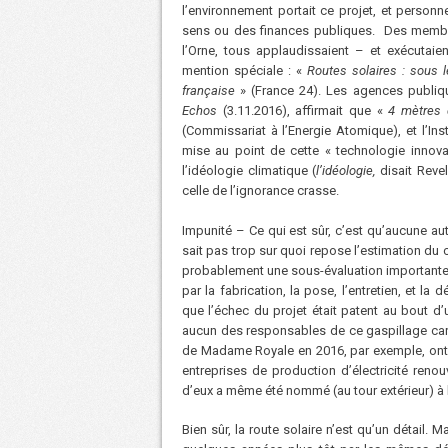
l’environnement portait ce projet, et personn
sens ou des finances publiques. Des membre
l’Orne, tous applaudissaient – et exécutaien
mention spéciale : «
Routes solaires : sous le
française
» (France 24). Les agences publiq
Echos
(3.11.2016), affirmait que «
4 mètres d
(Commissariat à l’Energie Atomique), et l’Insti
mise au point de cette « technologie innovant
l’idéologie climatique (
l’idéologie,
disait Revel
celle de l’ignorance crasse.
Impunité – Ce qui est sûr, c’est qu’aucune au
sait pas trop sur quoi repose l’estimation du 
probablement une sous-évaluation importante. 
par la fabrication, la pose, l’entretien, et 
que l’échec du projet était patent au bout d’
aucun des responsables de ce gaspillage cara
de Madame Royale en 2016, par exemple, ont 
entreprises de production d’électricité reno
d’eux a même été nommé (au tour extérieur) à 
Bien sûr, la route solaire n’est qu’un détail. 