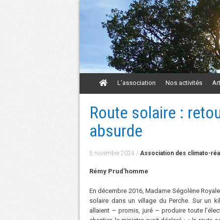
Aller
L’association
Nos activités
Ar
au
contenu
Aller
Route solaire : reto
au
contenu
absurde
5 novembre 2024
/
Association des climato-réa
Rémy Prud’homme
En décembre 2016, Madame Ségolène Royale, m
solaire dans un village du Perche. Sur un k
allaient – promis, juré – produire toute l’éle