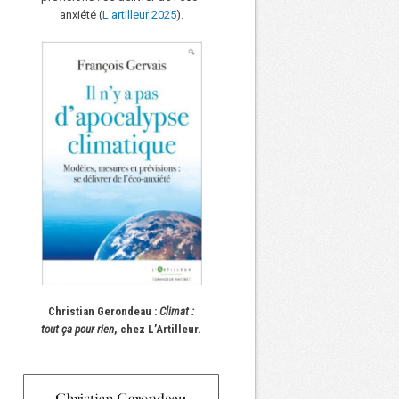
anxiété (
L'art
i
lleur 2025
).
Christian Gerondeau :
Climat :
tout ça pour rien
, chez L’Artilleur.