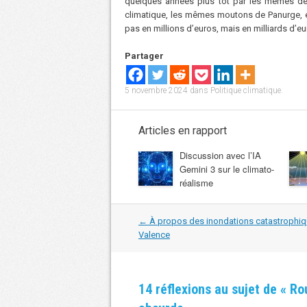
quelques années plus tôt par les mêmes dé
climatique, les mêmes moutons de Panurge, et
pas en millions d’euros, mais en milliards d’e
Partager
5 novembre 2024
dans
Politique climatique
.
Articles en rapport
Discussion avec l’IA
Gemini 3 sur le climato-
réalisme
Navigation
←
À propos des inondations catastrophi
dans
Valence
les
articles
14 réflexions au sujet de «
Rou