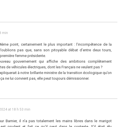
8 min
ème point, certainement le plus important : l’incompétence de la
N’oublions pas que, sans son pitoyable débat d’entre deux tours,
a première femme présidente.
ouveau gouvernement qui affiche des ambitions complètement
tes de véhicules électriques, dont les Français ne veulent pas ?
expliquerait à notre brillante ministre de la transition écologique qu’on
i ça ne lui convient pas, elle peut toujours démissionner.
2024 at 18 h 53 min
ur Barnier, il n’a pas totalement les mains libres dans le marigot
l est prudent et fait ce qu’il peut dans le contexte. S’il était élu