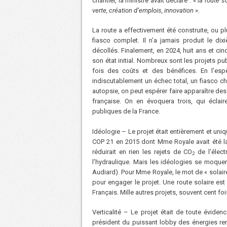
chantier, la ministre avait déclaré : «
la route s
verte, création d’emplois, innovation
».
La route a effectivement été construite, ou 
fiasco complet. Il n’a jamais produit le di
décollés. Finalement, en 2024, huit ans et cin
son état initial. Nombreux sont les projets pu
fois des coûts et des bénéfices. En l’esp
indiscutablement un échec total, un fiasco ch
autopsie, on peut espérer faire apparaître des 
française. On en évoquera trois, qui éclair
publiques de la France.
Idéologie – Le projet était entièrement et uniq
COP 21 en 2015 dont Mme Royale avait été la g
réduirait en rien les rejets de CO
de l’élect
2
l’hydraulique. Mais les idéologies se moque
Audiard). Pour Mme Royale, le mot de « solaire 
pour engager le projet. Une route solaire est
Français. Mille autres projets, souvent cent f
Verticalité – Le projet était de toute évid
président du puissant lobby des énergies re