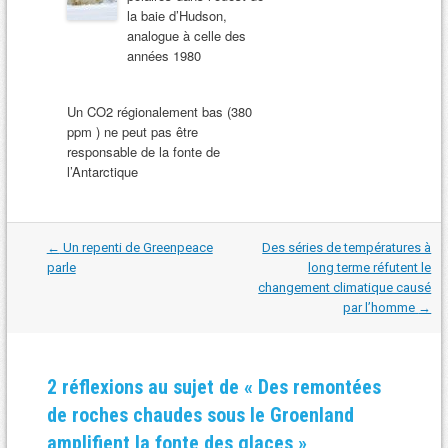
la baie d’Hudson,
analogue à celle des
années 1980
Un CO2 régionalement bas (380
ppm ) ne peut pas être
responsable de la fonte de
l’Antarctique
Navigation
←
Un repenti de Greenpeace
Des séries de températures à
dans
parle
long terme réfutent le
les
changement climatique causé
articles
par l’homme
→
2 réflexions au sujet de «
Des remontées
de roches chaudes sous le Groenland
amplifient la fonte des glaces
»