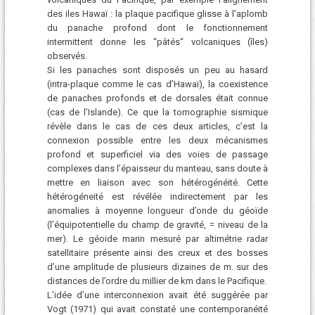
des iles Hawaï : la plaque pacifique glisse à l’aplomb
du panache profond dont le fonctionnement
intermittent donne les “pâtés“ volcaniques (îles)
observés.
Si les panaches sont disposés un peu au hasard
(intra-plaque comme le cas d’Hawaï), la coexistence
de panaches profonds et de dorsales était connue
(cas de l’Islande). Ce que la tomographie sismique
révèle dans le cas de ces deux articles, c’est la
connexion possible entre les deux mécanismes
profond et superficiel via des voies de passage
complexes dans l’épaisseur du manteau, sans doute à
mettre en liaison avec son hétérogénéité. Cette
hétérogéneité est révélée indirectement par les
anomalies à moyenne longueur d’onde du géoïde
(l’équipotentielle du champ de gravité, = niveau de la
mer). Le géoide marin mesuré par altimétrie radar
satellitaire présente ainsi des creux et des bosses
d’une amplitude de plusieurs dizaines de m. sur des
distances de l’ordre du millier de km dans le Pacifique.
L’idée d’une interconnexion avait été suggérée par
Vogt (1971) qui avait constaté une contemporanéité