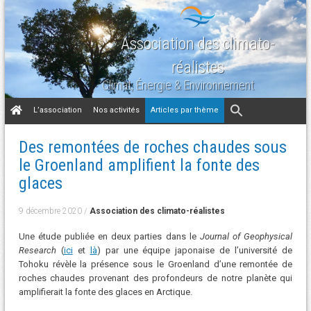
Association des climato-
réalistes
Climat, Énergie & Environnement
Aller
L’association
Nos activités
Articles par thème
au
contenu
Des remontées de roches chaudes sous
le Groenland amplifient la fonte des
glaces
9 décembre 2020
/
Association des climato-réalistes
Une étude publiée en deux parties dans le
Journal of Geophysical
Research
(
ici
et
là
) par une équipe japonaise de l’université de
Tohoku révèle la présence sous le Groenland d’une remontée de
roches chaudes provenant des profondeurs de notre planète qui
amplifierait la fonte des glaces en Arctique.