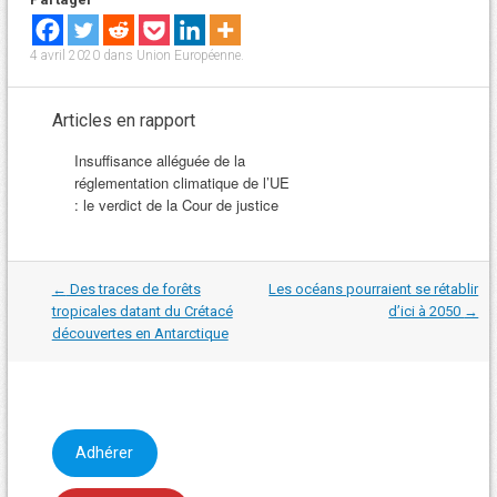
4 avril 2020
dans
Union Européenne
.
Articles en rapport
Insuffisance alléguée de la
réglementation climatique de l’UE
: le verdict de la Cour de justice
Navigation
←
Des traces de forêts
Les océans pourraient se rétablir
dans
tropicales datant du Crétacé
d’ici à 2050
→
les
découvertes en Antarctique
articles
Adhérer