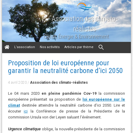
Association des climato-
réalistes
Climat, Énergie & Environnement
Aller
L’association
Nos activités
Articles par thème
au
contenu
Proposition de loi européenne pour
garantir la neutralité carbone d’ici 2050
4 avril 2020
/
Association des climato-réalistes
Le 04 mars 2020
en pleine pandémie Cov-19
la commission
européenne présentait sa proposition de
loi européenne sur le
climat
destinée atteindre la neutralité carbone d’ici 2050. Lire et
écouter
ici
la Conférence de presse de la Présidente de la
commission Ursula von der Leyen saluant l’événement.
Urgence climatique
oblige, la nouvelle présidente de la commission