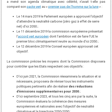
a mené son agenda climatique avec célérité, n’avait t-elle pas
comparé son
pacte vert
au
«
premier pas de l’homme sur la lune
»
:
Le 14 mars 2019 le Parlement européen a approuvé l’objectif
d’atteindre la neutralité carbone (zéro gaz à effet de serre
net) d’ici 2050 ;
Le 11 décembre 2019 la commission européenne présentait
l’
accord vert européen
dont l’ambition est de faire l’UE le
premier bloc
climatiquement neutre
au monde d’ici 2050 ;
Le 12 décembre 2019 le Conseil européen approuvait cet
objectif.
La commission précise les moyens dont la Commission disposera
pour contrôler que les Etats respectent ces objectifs :
D’ici juin 2021, la Commission réexaminera la situation et si
nécessaire, proposera de réviser tous les instruments
politiques pertinents afin de réaliser
des réductions
d’émissions supplémentaires pour 2030
;
D’ici septembre 2023, et tous les cinq ans par la suite, la
Commission évaluera la cohérence des mesures
européennes et nationales avec l’objectif de neutralité
climatique et la trajectoire 2030-2050 ;