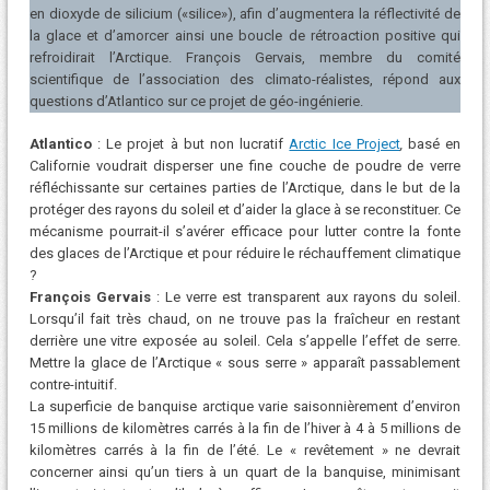
en dioxyde de silicium («silice»), afin d’augmentera la réflectivité de
la glace et d’amorcer ainsi une boucle de rétroaction positive qui
refroidirait l’Arctique. François Gervais, membre du comité
scientifique de l’association des climato-réalistes, répond aux
questions d’Atlantico sur ce projet de géo-ingénierie.
Atlantico
: Le projet à but non lucratif
Arctic Ice Project
,
basé en
Californie voudrait disperser une fine couche de poudre de verre
réfléchissante sur certaines parties de l’Arctique, dans le but de la
protéger des rayons du soleil et d’aider la glace à se reconstituer. Ce
mécanisme pourrait-il s’avérer efficace pour lutter contre la fonte
des glaces de l’Arctique et pour réduire le réchauffement climatique
?
François Gervais
: Le verre est transparent aux rayons du soleil.
Lorsqu’il fait très chaud, on ne trouve pas la fraîcheur en restant
derrière une vitre exposée au soleil. Cela s’appelle l’effet de serre.
Mettre la glace de l’Arctique « sous serre » apparaît passablement
contre-intuitif.
La superficie de banquise arctique varie saisonnièrement d’environ
15 millions de kilomètres carrés à la fin de l’hiver à 4 à 5 millions de
kilomètres carrés à la fin de l’été. Le « revêtement » ne devrait
concerner ainsi qu’un tiers à un quart de la banquise, minimisant