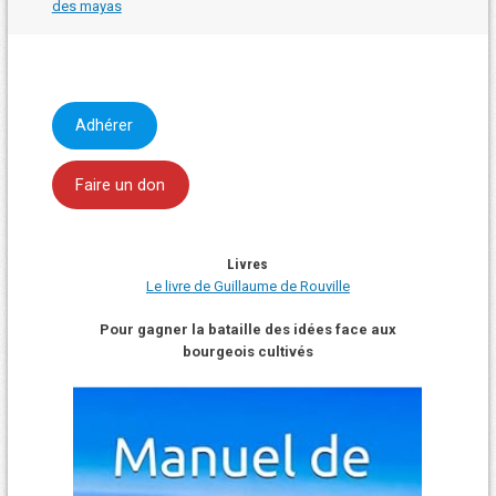
des mayas
articles
Adhérer
Faire un don
Livres
Le livre de Guillaume de Rouville
Pour gagner la bataille des idées face aux
bourgeois cultivés