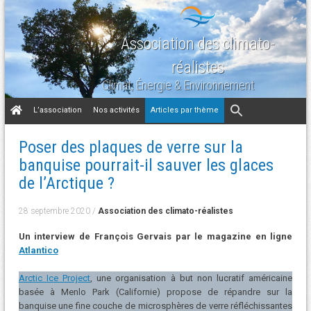
Association des climato-
réalistes
Climat, Énergie & Environnement
Aller
L’association
Nos activités
Articles par thème
au
contenu
Poser des plaques de verre sur la
banquise pourrait-il sauver les glaces
de l’Arctique ?
28 septembre 2020
/
Association des climato-réalistes
Un
interview
de François Gervais par le magazine en ligne
Atlantico
Arctic Ice Project
, une organisation à but non lucratif américaine
basée à Menlo Park (Californie) propose de répandre sur la
banquise une fine couche de microsphères de verre réfléchissantes