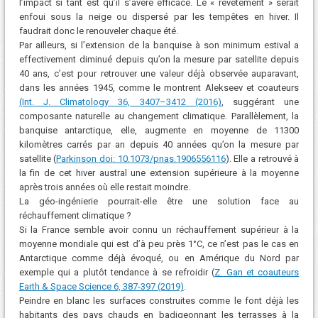
l’impact si tant est qu’il s’avère efficace. Le « revêtement » serait
enfoui sous la neige ou dispersé par les tempêtes en hiver. Il
faudrait donc le renouveler chaque été.
Par ailleurs, si l’extension de la banquise à son minimum estival a
effectivement diminué depuis qu’on la mesure par satellite depuis
40 ans, c’est pour retrouver une valeur déjà observée auparavant,
dans les années 1945, comme le montrent Alekseev et coauteurs
(Int. J. Climatology 36, 3407–3412 (2016)
, suggérant une
composante naturelle au changement climatique. Parallèlement, la
banquise antarctique, elle, augmente en moyenne de 11300
kilomètres carrés par an depuis 40 années qu’on la mesure par
satellite (
Parkinson doi: 10.1073/pnas.1906556116
). Elle a retrouvé à
la fin de cet hiver austral une extension supérieure à la moyenne
après trois années où elle restait moindre.
La géo-ingénierie pourrait-elle être une solution face au
réchauffement climatique ?
Si la France semble avoir connu un réchauffement supérieur à la
moyenne mondiale qui est d’à peu près 1°C, ce n’est pas le cas en
Antarctique comme déjà évoqué, ou en Amérique du Nord par
exemple qui a plutôt tendance à se refroidir (
Z. Gan et coauteurs
Earth & Space Science 6, 387-397 (2019)
.
Peindre en blanc les surfaces construites comme le font déjà les
habitants des pays chauds en badigeonnant les terrasses à la