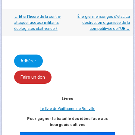
Navigation
←
Et si l’heure de la contre-
Énergie, mensonges d’état. La
dans
attaque face aux militants
destruction organisée de la
les
écologistes était venue ?
compétitivité de l’UE
→
articles
Adhérer
Faire un don
Livres
Le livre de Guillaume de Rouville
Pour gagner la bataille des idées face aux
bourgeois cultivés