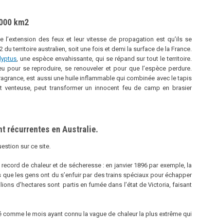
 000 km2
e l’extension des feux et leur vitesse de propagation est qu’ils se
du territoire australien, soit une fois et demi la surface de la France.
lyptus
, une espèce envahissante, qui se répand sur tout le territoire.
eu pour se reproduire, se renouveler et pour que l’espèce perdure.
fragrance, est aussi une huile inflammable qui combinée avec le tapis
et venteuse, peut transformer un innocent feu de camp en brasier
t récurrentes en Australie.
estion sur ce site.
record de chaleur et de sécheresse : en janvier 1896 par exemple, la
 que les gens ont du s’enfuir par des trains spéciaux pour échapper
millions d’hectares sont partis en fumée dans l’état de Victoria, faisant
ré comme le mois ayant connu la vague de chaleur la plus extrême qui