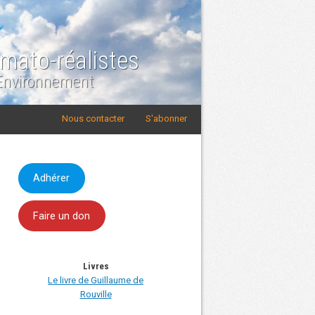
imato-réalistes
 Environnement
Nous contacter
S'abonner
Adhérer
Faire un don
Livres
Le livre de Guillaume de
Rouville