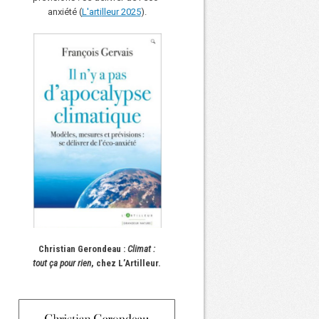
anxiété (
L'art
i
lleur 2025
).
Christian Gerondeau :
Climat :
tout ça pour rien
, chez L’Artilleur.