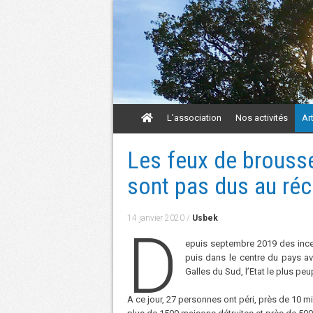
Aller
L’association
Nos activités
Ar
au
contenu
Aller
Les feux de brousse 
au
contenu
sont pas dus au ré
14 janvier 2020
/
Usbek
D
epuis septembre 2019 des incen
puis dans le centre du pays av
Galles du Sud, l’Etat le plus peu
A ce jour, 27 personnes ont péri, près de 10 mi