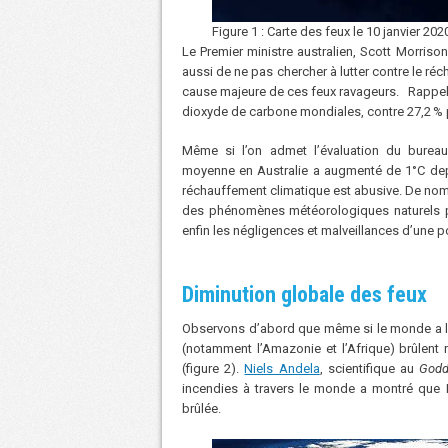
Figure 1 : Carte des feux le 10 janvier 202
Le Premier ministre australien, Scott Morriso
aussi de ne pas chercher à lutter contre le r
cause majeure de ces feux ravageurs. Rappelo
dioxyde de carbone mondiales, contre 27,2 % po
Même si l’on admet l’évaluation du bureau
moyenne en Australie a augmenté de 1°C depuis
réchauffement climatique est abusive. De no
des phénomènes météorologiques naturels pér
enfin les négligences et malveillances d’une 
Diminution globale des feux
Observons d’abord que même si le monde a les
(notamment l’Amazonie et l’Afrique) brûlent
(figure 2).
Niels Andela
, scientifique au
Godd
incendies à travers le monde a montré que L
brûlée.