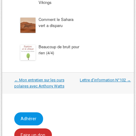
Vikings
Comment le Sahara
vert a disparu
Beaucoup de bruit pour
rien (4/4)
Navigation
←
Mon entretien sur les ours
Lettre d’information N°102
→
dans
polaires avec Anthony Watts
les
articles
Adhérer
Faire un don