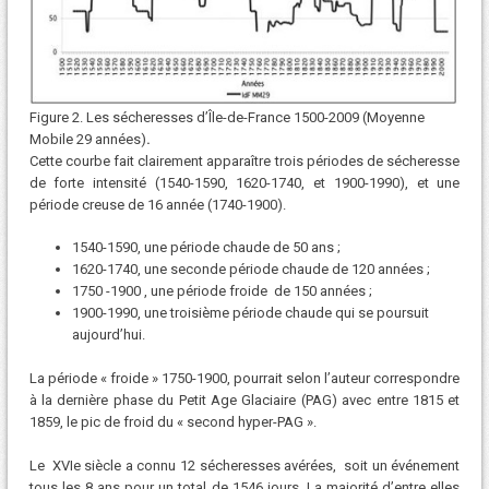
Figure 2. Les sécheresses d’Île-de-France 1500-2009 (Moyenne
Mobile 29 années)
.
Cette courbe fait clairement apparaître trois périodes de sécheresse
de forte intensité (1540-1590, 1620-1740, et 1900-1990), et une
période creuse de 16 année (1740-1900).
1540-1590, une période chaude de 50 ans ;
1620-1740, une seconde période chaude de 120 années ;
1750 -1900 , une période froide de 150 années ;
1900-1990, une troisième période chaude qui se poursuit
aujourd’hui.
La période « froide » 1750-1900, pourrait selon l’auteur correspondre
à la dernière phase du Petit Age Glaciaire (PAG) avec entre 1815 et
1859, le pic de froid du « second hyper-PAG ».
Le XVIe siècle a connu 12 sécheresses avérées, soit un événement
tous les 8 ans pour un total de 1546 jours. La majorité d’entre elles