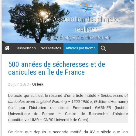
Association des climato-
réalistes
Climat, Énergie & Environnement
Aller
L’association
Nos activités
Articles par thème
au
contenu
500 années de sécheresses et de
canicules en Île de France
23 juin 2020
/
Usbek
Le texte qui suit est le résumé d’un article intitulé «
Sécheresses et
canicules avant le global Warming – 1500-1950
», (Editions Hermann)
écrit par l’historien du climat Emmanuel GARNIER (Institut
Universitaire de France – Centre de Recherche d’histoire
quantitative. UMR – CNRS Université de Caen).
Ce n’est que depuis la seconde moitié du XVIIe siècle que l’on