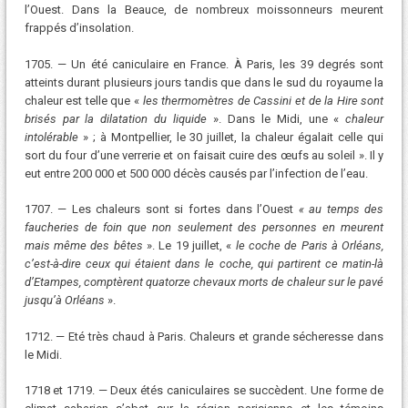
l’Ouest. Dans la Beauce, de nombreux moissonneurs meurent
frappés d’insolation.
1705. — Un été caniculaire en France. À Paris, les 39 degrés sont
atteints durant plusieurs jours tandis que dans le sud du royaume la
chaleur est telle que «
les thermomètres de Cassini et de la Hire sont
brisés par la dilatation du liquide
». Dans le Midi, une «
chaleur
intolérable
» ; à Montpellier, le 30 juillet, la chaleur égalait celle qui
sort du four d’une verrerie et on faisait cuire des œufs au soleil ». Il y
eut entre 200 000 et 500 000 décès causés par l’infection de l’eau.
1707. — Les chaleurs sont si fortes dans l’Ouest
« au temps des
faucheries de foin que non seulement des personnes en meurent
mais même des bêtes
». Le 19 juillet, «
le coche de Paris à Orléans,
c’est-à-dire ceux qui étaient dans le coche, qui partirent ce matin-là
d’Etampes, comptèrent quatorze chevaux morts de chaleur sur le pavé
jusqu’à Orléans
».
1712. — Eté très chaud à Paris. Chaleurs et grande sécheresse dans
le Midi.
1718 et 1719. — Deux étés caniculaires se succèdent. Une forme de