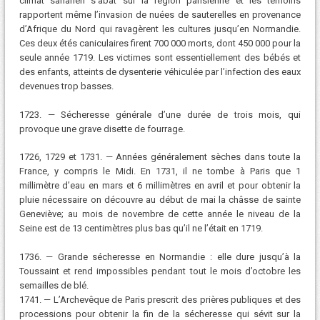
climat saharien s’abat sur la région parisienne et les témoins
rapportent même l’invasion de nuées de sauterelles en provenance
d’Afrique du Nord qui ravagèrent les cultures jusqu’en Normandie.
Ces deux étés caniculaires firent 700 000 morts, dont 450 000 pour la
seule année 1719. Les victimes sont essentiellement des bébés et
des enfants, atteints de dysenterie véhiculée par l’infection des eaux
devenues trop basses.
1723. — Sécheresse générale d’une durée de trois mois, qui
provoque une grave disette de fourrage.
1726, 1729 et 1731. — Années généralement sèches dans toute la
France, y compris le Midi. En 1731, il ne tombe à Paris que 1
millimètre d’eau en mars et 6 millimètres en avril et pour obtenir la
pluie nécessaire on découvre au début de mai la châsse de sainte
Geneviève; au mois de novembre de cette année le niveau de la
Seine est de 13 centimètres plus bas qu’il ne l’était en 1719.
1736. — Grande sécheresse en Normandie : elle dure jusqu’à la
Toussaint et rend impossibles pendant tout le mois d’octobre les
semailles de blé.
1741. — L’Archevêque de Paris prescrit des prières publiques et des
processions pour obtenir la fin de la sécheresse qui sévit sur la