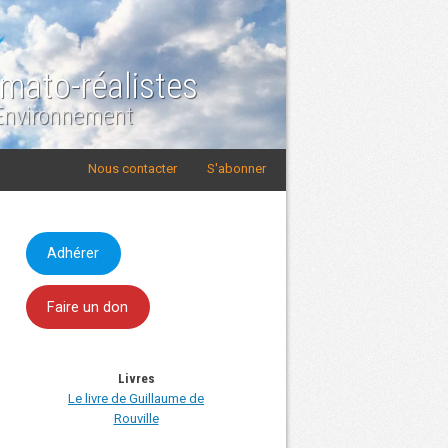
imato-réalistes
 Environnement
Nous contacter
S'abonner
Adhérer
Faire un don
Livres
Le livre de Guillaume de
Rouville