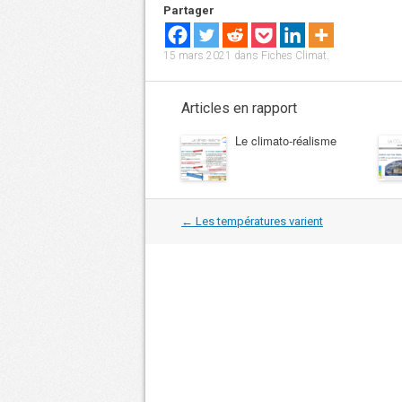
Partager
15 mars 2021
dans
Fiches Climat
.
Articles en rapport
Le climato-réalisme
Navigation
←
Les températures varient
dans
les
articles