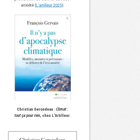
anxiété (
L'art
i
lleur 2025
).
Christian Gerondeau :
Climat :
tout ça pour rien
, chez L’Artilleur.