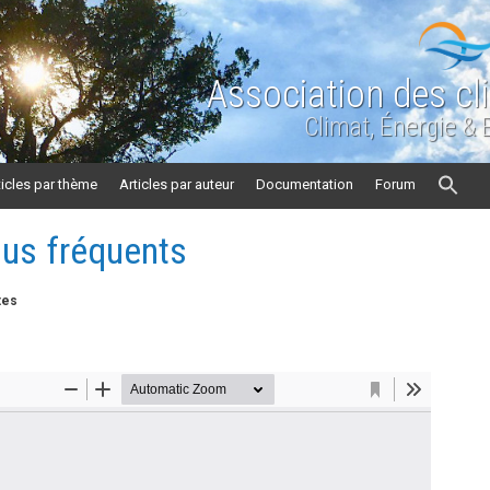
Association des cl
Climat, Énergie &
ticles par thème
Articles par auteur
Documentation
Forum
lus fréquents
tes