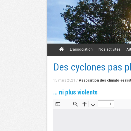
Aller
L’association
Nos activités
Ar
au
contenu
Aller
Des cyclones pas p
au
contenu
15 mars 2021
/
Association des climato-réalis
… ni plus violents