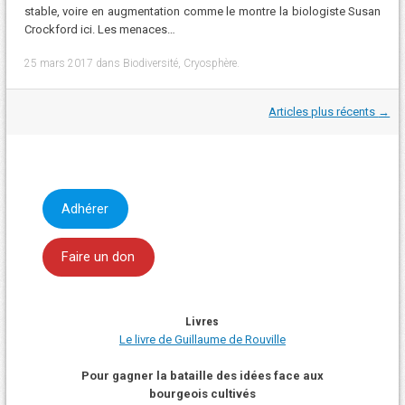
stable, voire en augmentation comme le montre la biologiste Susan
Crockford ici. Les menaces…
25 mars 2017
dans
Biodiversité
,
Cryosphère
.
Navigation
Articles plus récents
→
dans
les
articles
Adhérer
Faire un don
Livres
Le livre de Guillaume de Rouville
Pour gagner la bataille des idées face aux
bourgeois cultivés