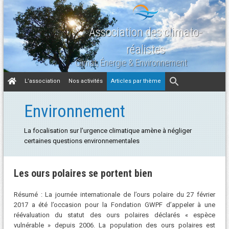
Association des climato-
réalistes
Climat, Énergie & Environnement
Aller
L’association
Nos activités
Articles par thème
au
contenu
Environnement
La focalisation sur l’urgence climatique amène à négliger
certaines questions environnementales
Les ours polaires se portent bien
Résumé : La journée internationale de l’ours polaire du 27 février
2017 a été l’occasion pour la Fondation GWPF d’appeler à une
réévaluation du statut des ours polaires déclarés « espèce
vulnérable » depuis 2006. La population des ours polaires est