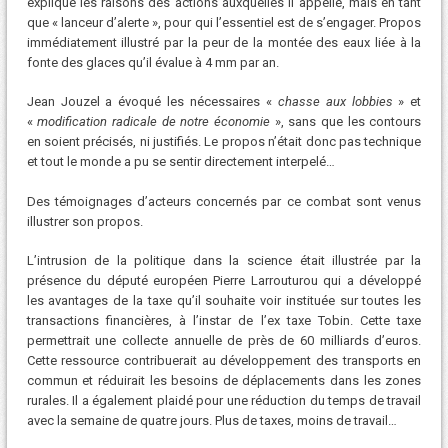
explique les raisons des actions auxquelles il appelle, mais en tant
que « lanceur d’alerte », pour qui l’essentiel est de s’engager. Propos
immédiatement illustré par la peur de la montée des eaux liée à la
fonte des glaces qu’il évalue à 4 mm par an.
Jean Jouzel a évoqué les nécessaires «
chasse aux lobbies
» et
«
modification radicale de notre économie
», sans que les contours
en soient précisés, ni justifiés. Le propos n’était donc pas technique
et tout le monde a pu se sentir directement interpelé…
Des témoignages d’acteurs concernés par ce combat sont venus
illustrer son propos.
L’intrusion de la politique dans la science était illustrée par la
présence du député européen Pierre Larrouturou qui a développé
les avantages de la taxe qu’il souhaite voir instituée sur toutes les
transactions financières, à l’instar de l’ex taxe Tobin. Cette taxe
permettrait une collecte annuelle de près de 60 milliards d’euros.
Cette ressource contribuerait au développement des transports en
commun et réduirait les besoins de déplacements dans les zones
rurales. Il a également plaidé pour une réduction du temps de travail
avec la semaine de quatre jours. Plus de taxes, moins de travail…