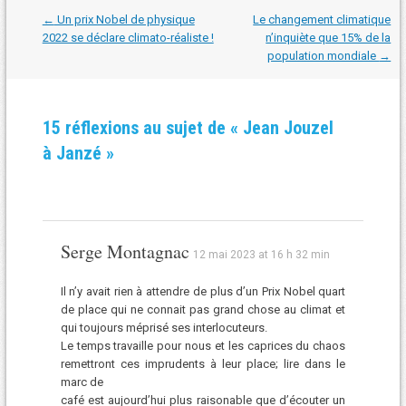
Navigation
←
Un prix Nobel de physique
Le changement climatique
dans
2022 se déclare climato-réaliste !
n’inquiète que 15% de la
les
population mondiale
→
articles
15 réflexions au sujet de «
Jean Jouzel
à Janzé
»
Serge Montagnac
12 mai 2023 at 16 h 32 min
Il n’y avait rien à attendre de plus d’un Prix Nobel quart
de place qui ne connait pas grand chose au climat et
qui toujours méprisé ses interlocuteurs.
Le temps travaille pour nous et les caprices du chaos
remettront ces imprudents à leur place; lire dans le
marc de
café est aujourd’hui plus raisonable que d’écouter un