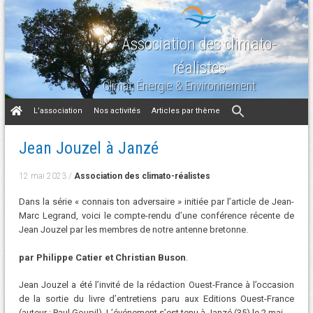
Association des climato-
réalistes
Climat, Énergie & Environnement
Aller
L’association
Nos activités
Articles par thème
au
contenu
Jean Jouzel à Janzé
12 mai 2023
/
Association des climato-réalistes
Dans la série « connais ton adversaire » initiée par l’article de Jean-
Marc Legrand, voici le compte-rendu d’une conférence récente de
Jean Jouzel par les membres de notre antenne bretonne.
par
Philippe Catier
et
Christian Buson
.
Jean Jouzel a été l’invité de la rédaction Ouest-France à l’occasion
de la sortie du livre d’entretiens paru aux Editions Ouest-France
(auteur : Paul Goupil). L’événement s’est tenu à Janzé (35) le 2 mai.