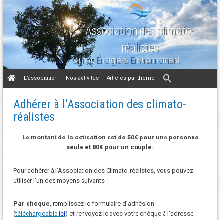
Association des climato-
réalistes
Climat, Énergie & Environnement
Aller
L’association
Nos activités
Articles par thème
au
contenu
Adhérer à l’Association des climato-
réalistes
Le montant de la cotisation est de 50€ pour une personne
seule et 80€ pour un couple.
Pour adhérer à l’Association des Climato-réalistes, vous pouvez
utiliser l’un des moyens suivants :
Par chèque
, remplissez le formulaire d’adhésion
(
téléchargeable
ici
) et renvoyez le avec votre chèque à l’adresse